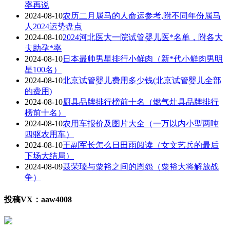
率再说
2024-08-10
农历二月属马的人命运参考,附不同年份属马
人2024运势盘点
2024-08-10
2024河北医大一院试管婴儿医*名单，附各大
夫助孕*率
2024-08-10
日本最帅男星排行小鲜肉（新*代小鲜肉男明
星100名）
2024-08-10
北京试管婴儿费用多少钱(北京试管婴儿全部
的费用)
2024-08-10
厨具品牌排行榜前十名（燃气灶具品牌排行
榜前十名）
2024-08-10
农用车报价及图片大全（一万以内小型两吨
四驱农用车）
2024-08-10
王副军长怎么日田雨阅读（女文艺兵的最后
下场大结局）
2024-08-09
聂荣瑧与粟裕之间的恩怨（粟裕大将解放战
争）
投稿VX：aaw4008