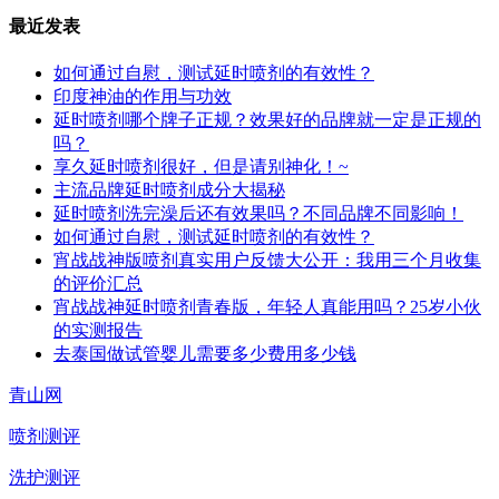
最近发表
如何通过自慰，测试延时喷剂的有效性？
印度神油的作用与功效
延时喷剂哪个牌子正规？效果好的品牌就一定是正规的
吗？
享久延时喷剂很好，但是请别神化！~
主流品牌延时喷剂成分大揭秘
延时喷剂洗完澡后还有效果吗？不同品牌不同影响！
如何通过自慰，测试延时喷剂的有效性？
宵战战神版喷剂真实用户反馈大公开：我用三个月收集
的评价汇总
宵战战神延时喷剂青春版，年轻人真能用吗？25岁小伙
的实测报告
去泰国做试管婴儿需要多少费用多少钱
青山网
喷剂测评
洗护测评