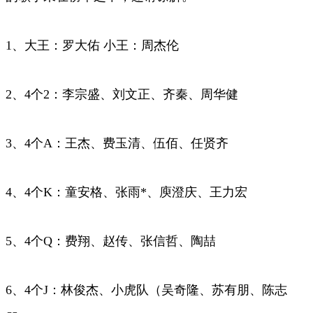
1、大王：罗大佑 小王：周杰伦
2、4个2：李宗盛、刘文正、齐秦、周华健
3、4个A：王杰、费玉清、伍佰、任贤齐
4、4个K：童安格、张雨*、庾澄庆、王力宏
5、4个Q：费翔、赵传、张信哲、陶喆
6、4个J：林俊杰、小虎队（吴奇隆、苏有朋、陈志