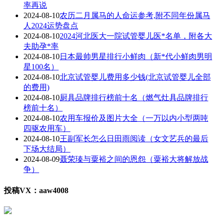
率再说
2024-08-10
农历二月属马的人命运参考,附不同年份属马
人2024运势盘点
2024-08-10
2024河北医大一院试管婴儿医*名单，附各大
夫助孕*率
2024-08-10
日本最帅男星排行小鲜肉（新*代小鲜肉男明
星100名）
2024-08-10
北京试管婴儿费用多少钱(北京试管婴儿全部
的费用)
2024-08-10
厨具品牌排行榜前十名（燃气灶具品牌排行
榜前十名）
2024-08-10
农用车报价及图片大全（一万以内小型两吨
四驱农用车）
2024-08-10
王副军长怎么日田雨阅读（女文艺兵的最后
下场大结局）
2024-08-09
聂荣瑧与粟裕之间的恩怨（粟裕大将解放战
争）
投稿VX：aaw4008