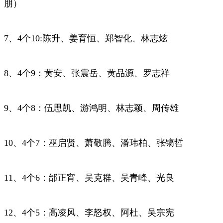
朋）
7、4个10:陈升、姜育恒、郑智化、林志炫
8、4个9：黄安、张震岳、黄品源、罗志祥
9、4个8：伍思凯、游鸿明、林志颖、周传雄
10、4个7：巫启贤、萧敬腾、潘玮柏、张镐哲
11、4个6：邰正宵、吴克群、吴青峰、光良
12、4个5：高凌风、李怒权、阿杜、吴宗宪