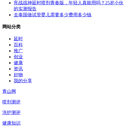
宵战战神延时喷剂青春版，年轻人真能用吗？25岁小伙
的实测报告
去泰国做试管婴儿需要多少费用多少钱
网站分类
延时
百科
推广
创业
健康
资讯
好物
我的分享
青山网
喷剂测评
洗护测评
健康知识