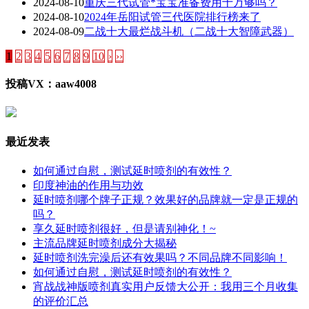
2024-08-10
重庆三代试管*宝宝准备费用十万够吗？
2024-08-10
2024年岳阳试管三代医院排行榜来了
2024-08-09
二战十大最烂战斗机（二战十大智障武器）
1
2
3
4
5
6
7
8
9
10
›
››
投稿VX：aaw4008
最近发表
如何通过自慰，测试延时喷剂的有效性？
印度神油的作用与功效
延时喷剂哪个牌子正规？效果好的品牌就一定是正规的
吗？
享久延时喷剂很好，但是请别神化！~
主流品牌延时喷剂成分大揭秘
延时喷剂洗完澡后还有效果吗？不同品牌不同影响！
如何通过自慰，测试延时喷剂的有效性？
宵战战神版喷剂真实用户反馈大公开：我用三个月收集
的评价汇总