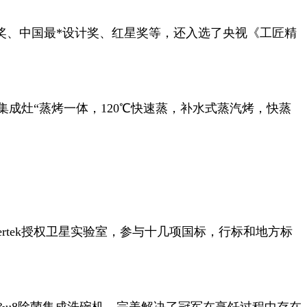
点奖、中国最*设计奖、红星奖等，还入选了央视《工匠精
成灶“蒸烤一体，120℃快速蒸，补水式蒸汽烤，快蒸
ertek授权卫星实验室，参与十几项国标，行标和地方标
&u8除菌集成洗碗机，完美解决了冠军在烹饪过程中存在