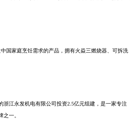
近中国家庭烹饪需求的产品，拥有火焱三燃烧器、可拆洗
的浙江永发机电有限公司投资2.5亿元组建，是一家专注
牌之一。