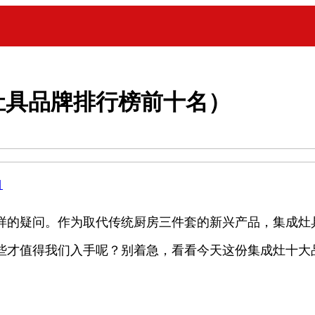
灶具品牌排行榜前十名）
目
样的疑问。作为取代传统厨房三件套的新兴产品，集成灶
些才值得我们入手呢？别着急，看看今天这份集成灶十大