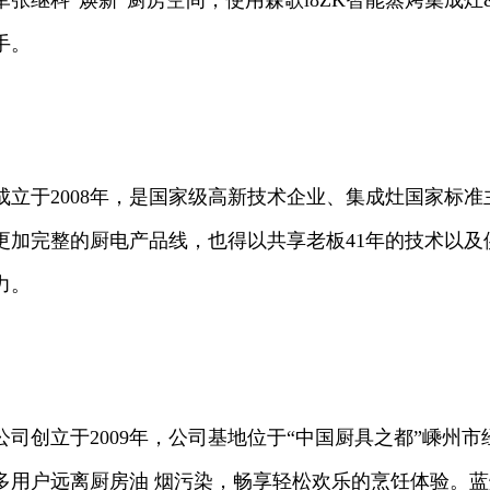
手。
立于2008年，是国家级高新技术企业、集成灶国家标
了更加完整的厨电产品线，也得以共享老板41年的技术以
力。
司创立于2009年，公司基地位于“中国厨具之都”嵊州
用户远离厨房油 烟污染，畅享轻松欢乐的烹饪体验。蓝