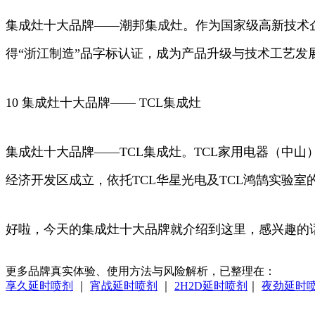
集成灶十大品牌——潮邦集成灶。作为国家级高新技术
得“浙江制造”品字标认证，成为产品升级与技术工艺发
10 集成灶十大品牌—— TCL集成灶
集成灶十大品牌——TCL集成灶。TCL家用电器（中山）
经济开发区成立，依托TCL华星光电及TCL鸿鹄实验
好啦，今天的集成灶十大品牌就介绍到这里，感兴趣的
更多品牌真实体验、使用方法与风险解析，已整理在：
享久延时喷剂
｜
宵战延时喷剂
｜
2H2D延时喷剂
｜
夜劲延时