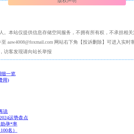
版权声明
本人。本站仅提供信息存储空间服务，不拥有所有权，不承担相关
aw4008@foxmail.com 网站右下角【投诉删除】可进入实时
，访客发现请向站长举报
明细一览
用)
再说
024运势盘点
夫助孕*率
00名）