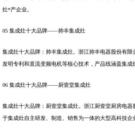
灶*产企业。
05 集成灶十大品牌——帅丰集成灶
集成灶十大品牌：帅丰集成灶。浙江帅丰电器股份有限公
发明专利和直流变频电机等核心技术，产品线涵盖集成
06 集成灶十大品牌——厨壹堂集成灶
集成灶十大品牌：厨壹堂集成灶。浙江厨壹堂厨房电器股份
于集成灶自主研发、制造、销售为一体的大型高科技企