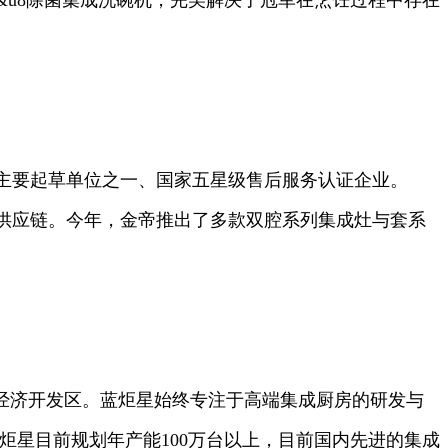
准主要起草单位之一、国家五星级售后服务认证企业。
及供应链。今年，金帝推出了多款双腔系列集成灶与套系
市经济开发区。蓝炬星始终专注于高端集成厨房的研发与
炬星目前规划年产能100万台以上，目前国内先进的集成