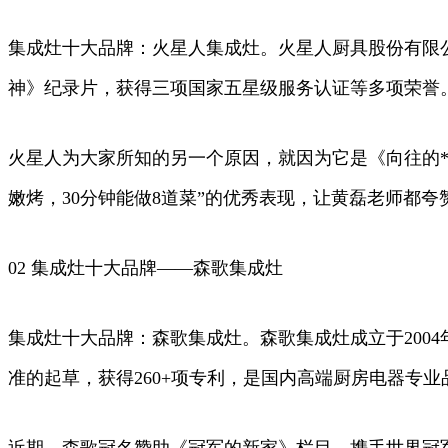
集成灶十大品牌：火星人集成灶。火星人厨具股份有限公
神》纪录片，获得三项国家五星级服务认证等多项荣誉
火星人为大家所知的另一个原因，就因为它是《向往的*
嫩烤，30分钟能做8道菜”的优秀表现，让黄磊老师都
02 集成灶十大品牌——森歌集成灶
集成灶十大品牌：森歌集成灶。森歌集成灶成立于2004年
准的起草，获得260+项专利，是国内高端厨房电器专业
近期，森歌冠名赞助《冠军的新家》栏目，携手世界冠军