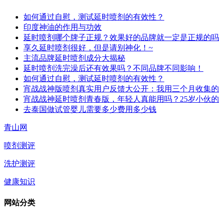
如何通过自慰，测试延时喷剂的有效性？
印度神油的作用与功效
延时喷剂哪个牌子正规？效果好的品牌就一定是正规的吗
享久延时喷剂很好，但是请别神化！~
主流品牌延时喷剂成分大揭秘
延时喷剂洗完澡后还有效果吗？不同品牌不同影响！
如何通过自慰，测试延时喷剂的有效性？
宵战战神版喷剂真实用户反馈大公开：我用三个月收集的
宵战战神延时喷剂青春版，年轻人真能用吗？25岁小伙
去泰国做试管婴儿需要多少费用多少钱
青山网
喷剂测评
洗护测评
健康知识
网站分类