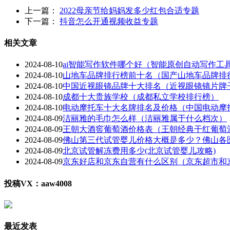
上一篇：
2022母亲节给妈妈发多少红包合适专题
下一篇：
抖音怎么开通视频收益专题
相关文章
2024-08-10
ai智能写作软件哪个好（智能原创自动写作工
2024-08-10
山地车品牌排行榜前十名（国产山地车品牌排
2024-08-10
中国近视眼镜品牌十大排名（近视眼镜镜片牌
2024-08-10
成都十大贵族学校（成都私立学校排行榜）
2024-08-10
电动摩托车十大名牌排名及价格（中国电动摩
2024-08-09
洁丽雅的毛巾怎么样（洁丽雅属于什么档次）
2024-08-09
王朝大酒窖葡萄酒价格表（王朝经典干红葡萄
2024-08-09
佛山第三代试管婴儿价格大概是多少？佛山各
2024-08-09
北京试管解冻费用多少(北京试管婴儿攻略)
2024-08-09
京东好店和京东自营有什么区别（京东超市和
投稿VX：aaw4008
最近发表