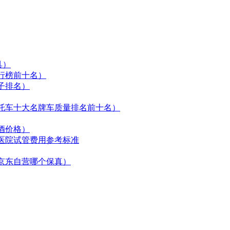
具）
行榜前十名）
子排名）
托车十大名牌车质量排名前十名）
酒价格）
医院试管费用参考标准
京东自营哪个保真）