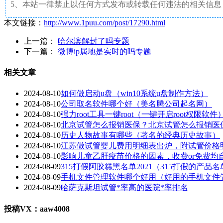
5、本站一律禁止以任何方式发布或转载任何违法的相关信息
本文链接：
http://www.1puu.com/post/17290.html
上一篇：
哈尔滨解封了吗专题
下一篇：
微博ip属地是实时的吗专题
相关文章
2024-08-10
如何做启动u盘（win10系统u盘制作方法）
2024-08-10
公司取名软件哪个好（美名腾公司起名网）
2024-08-10
强力root工具一键root（一键开启root权限软件
2024-08-10
北京试管怎么报销医保？北京试管怎么报销医
2024-08-10
历史人物故事有哪些（著名的经典历史故事）
2024-08-10
江苏做试管婴儿费用明细表出炉，附试管价格
2024-08-10
影响儿童乙肝疫苗价格的因素，收费or免费均
2024-08-09
315打假阿胶糕黑名单2021（315打假的产品名
2024-08-09
手机文件管理软件哪个好用（好用的手机文件
2024-08-09
哈萨克斯坦试管*率高的医院*率排名
投稿VX：aaw4008