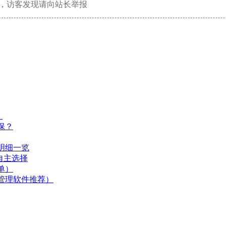
，访客发现请向站长举报
）
保？
明细一览
自主选择
单）
管理软件推荐）