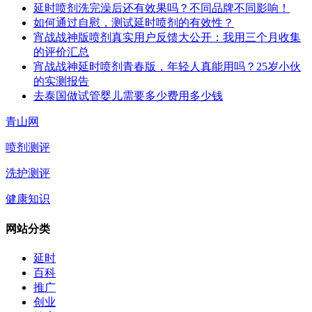
延时喷剂洗完澡后还有效果吗？不同品牌不同影响！
如何通过自慰，测试延时喷剂的有效性？
宵战战神版喷剂真实用户反馈大公开：我用三个月收集
的评价汇总
宵战战神延时喷剂青春版，年轻人真能用吗？25岁小伙
的实测报告
去泰国做试管婴儿需要多少费用多少钱
青山网
喷剂测评
洗护测评
健康知识
网站分类
延时
百科
推广
创业