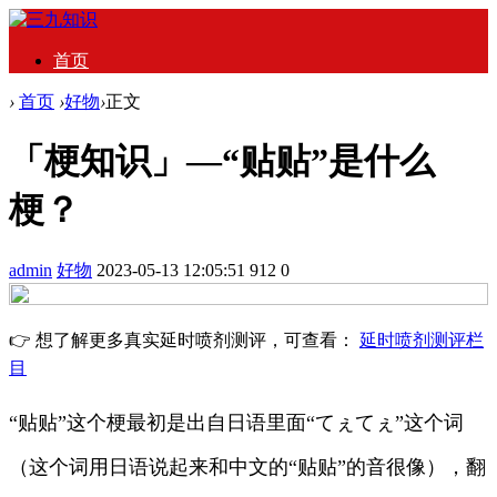
首页
›
首页
›
好物
›
正文
「梗知识」—“贴贴”是什么
梗？
admin
好物
2023-05-13 12:05:51
912
0
👉 想了解更多真实延时喷剂测评，可查看：
延时喷剂测评栏
目
“贴贴”这个梗最初是出自日语里面“てぇてぇ”这个词
（这个词用日语说起来和中文的“贴贴”的音很像），翻