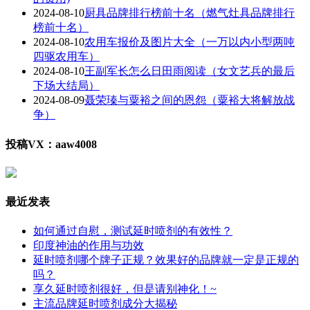
2024-08-10
厨具品牌排行榜前十名（燃气灶具品牌排行
榜前十名）
2024-08-10
农用车报价及图片大全（一万以内小型两吨
四驱农用车）
2024-08-10
王副军长怎么日田雨阅读（女文艺兵的最后
下场大结局）
2024-08-09
聂荣瑧与粟裕之间的恩怨（粟裕大将解放战
争）
投稿VX：aaw4008
最近发表
如何通过自慰，测试延时喷剂的有效性？
印度神油的作用与功效
延时喷剂哪个牌子正规？效果好的品牌就一定是正规的
吗？
享久延时喷剂很好，但是请别神化！~
主流品牌延时喷剂成分大揭秘