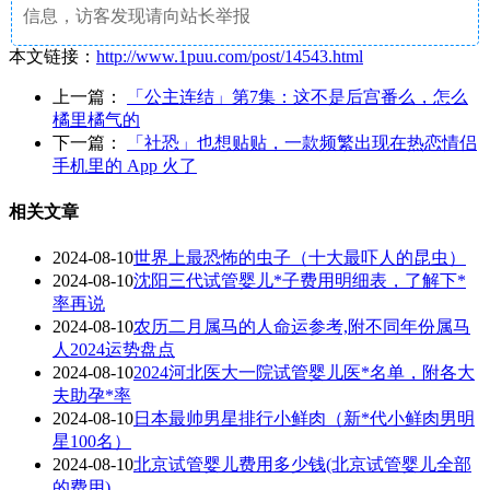
信息，访客发现请向站长举报
本文链接：
http://www.1puu.com/post/14543.html
上一篇：
「公主连结」第7集：这不是后宫番么，怎么
橘里橘气的
下一篇：
「社恐」也想贴贴，一款频繁出现在热恋情侣
手机里的 App 火了
相关文章
2024-08-10
世界上最恐怖的虫子（十大最吓人的昆虫）
2024-08-10
沈阳三代试管婴儿*子费用明细表，了解下*
率再说
2024-08-10
农历二月属马的人命运参考,附不同年份属马
人2024运势盘点
2024-08-10
2024河北医大一院试管婴儿医*名单，附各大
夫助孕*率
2024-08-10
日本最帅男星排行小鲜肉（新*代小鲜肉男明
星100名）
2024-08-10
北京试管婴儿费用多少钱(北京试管婴儿全部
的费用)