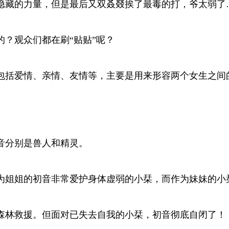
隐藏的力量，但是最后又双叒叕挨了最毒的打，爷太弱了
？观众们都在刷“贴贴”呢？
包括爱情、亲情、友情等，主要是用来形容两个女生之间
音分别是兽人和精灵。
为姐姐的初音非常爱护身体虚弱的小栞，而作为妹妹的小
森林救援。但面对已失去自我的小栞，初音彻底自闭了！