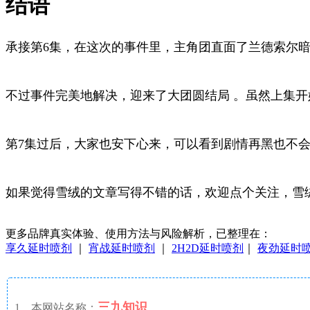
结语
承接第6集，在这次的事件里，主角团直面了兰德索尔
不过事件完美地解决，迎来了大团圆结局 。虽然上集
第7集过后，大家也安下心来，可以看到剧情再黑也不
如果觉得雪绒的文章写得不错的话，欢迎点个关注，雪
更多品牌真实体验、使用方法与风险解析，已整理在：
享久延时喷剂
｜
宵战延时喷剂
｜
2H2D延时喷剂
｜
夜劲延时
三九知识
1、本网站名称：