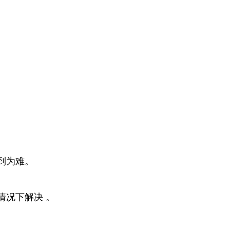
到为难。
情况下解决 。