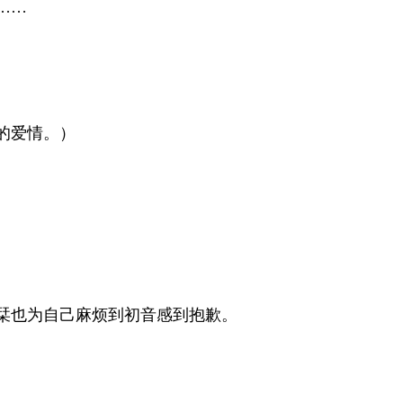
……
的爱情。）
栞也为自己麻烦到初音感到抱歉。