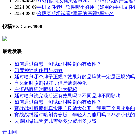
2024-08-09
315打假阿胶糕黑名单2021（315打假的产品名
2024-08-09
手机文件管理软件哪个好用（好用的手机文件
2024-08-09
哈萨克斯坦试管*率高的医院*率排名
投稿VX：aaw4008
最近发表
如何通过自慰，测试延时喷剂的有效性？
印度神油的作用与功效
延时喷剂哪个牌子正规？效果好的品牌就一定是正规的吗
享久延时喷剂很好，但是请别神化！~
主流品牌延时喷剂成分大揭秘
延时喷剂洗完澡后还有效果吗？不同品牌不同影响！
如何通过自慰，测试延时喷剂的有效性？
宵战战神版喷剂真实用户反馈大公开：我用三个月收集的
宵战战神延时喷剂青春版，年轻人真能用吗？25岁小伙
去泰国做试管婴儿需要多少费用多少钱
青山网