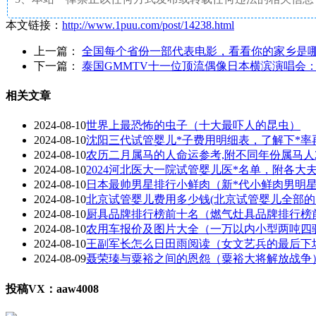
本文链接：
http://www.1puu.com/post/14238.html
上一篇：
全国每个省份一部代表电影，看看你的家乡是
下一篇：
泰国GMMTV十一位顶流偶像日本横滨演唱会：
相关文章
2024-08-10
世界上最恐怖的虫子（十大最吓人的昆虫）
2024-08-10
沈阳三代试管婴儿*子费用明细表，了解下*率
2024-08-10
农历二月属马的人命运参考,附不同年份属马人2
2024-08-10
2024河北医大一院试管婴儿医*名单，附各大
2024-08-10
日本最帅男星排行小鲜肉（新*代小鲜肉男明星1
2024-08-10
北京试管婴儿费用多少钱(北京试管婴儿全部的
2024-08-10
厨具品牌排行榜前十名（燃气灶具品牌排行榜
2024-08-10
农用车报价及图片大全（一万以内小型两吨四
2024-08-10
王副军长怎么日田雨阅读（女文艺兵的最后下
2024-08-09
聂荣瑧与粟裕之间的恩怨（粟裕大将解放战争
投稿VX：aaw4008