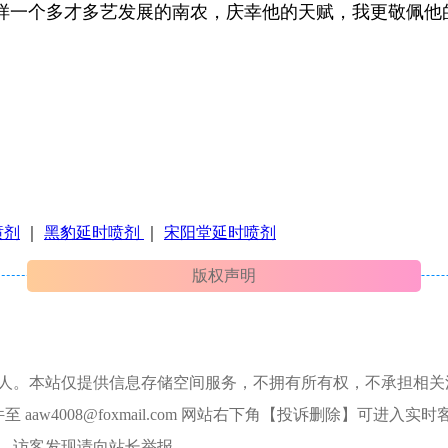
样一个多才多艺发展的南农，庆幸他的天赋，我更敬佩他
喷剂
｜
黑豹延时喷剂
｜
宋阳堂延时喷剂
版权声明
本人。本站仅提供信息存储空间服务，不拥有所有权，不承担相关
aw4008@foxmail.com 网站右下角【投诉删除】可进入实时
，访客发现请向站长举报