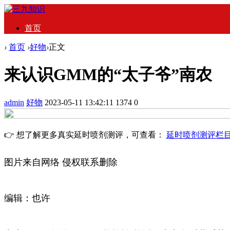
首页
›
首页
›
好物
›
正文
来认识GMM的“太子爷”南农
admin
好物
2023-05-11 13:42:11
1374
0
👉 想了解更多真实延时喷剂测评，可查看：
延时喷剂测评栏
图片‬来自‬网络‬ 侵权‬联系‬删除‬
编辑‬：也许‬