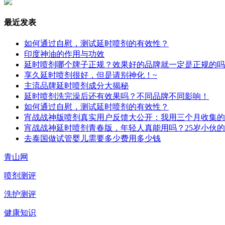
最近发表
如何通过自慰，测试延时喷剂的有效性？
印度神油的作用与功效
延时喷剂哪个牌子正规？效果好的品牌就一定是正规的吗
享久延时喷剂很好，但是请别神化！~
主流品牌延时喷剂成分大揭秘
延时喷剂洗完澡后还有效果吗？不同品牌不同影响！
如何通过自慰，测试延时喷剂的有效性？
宵战战神版喷剂真实用户反馈大公开：我用三个月收集的
宵战战神延时喷剂青春版，年轻人真能用吗？25岁小伙
去泰国做试管婴儿需要多少费用多少钱
青山网
喷剂测评
洗护测评
健康知识