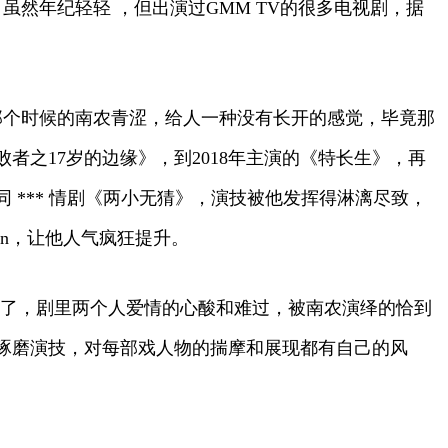
，虽然年纪轻轻 ，但出演过GMM TV的很多电视剧，据
，那个时候的南农青涩，给人一种没有长开的感觉，毕竟那
者之17岁的边缘》，到2018年主演的《特长生》，再
同 *** 情剧《两小无猜》，演技被他发挥得淋漓尽致，
n，让他人气疯狂提升。
里‬两个‬人‬爱情‬的‬心酸和难过，被南农演绎的恰到
琢磨演技，对每部戏人物的揣摩和展现都有自己的风