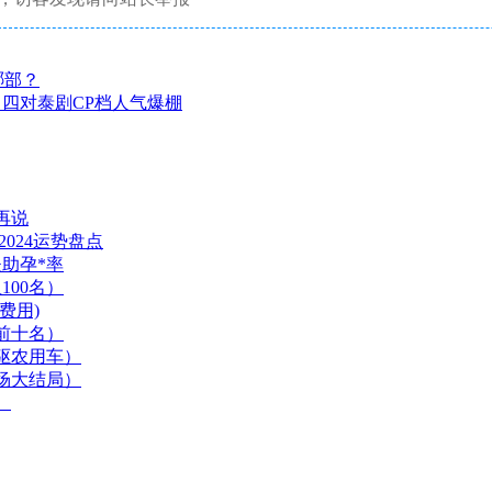
哪部？
四对泰剧CP档人气爆棚
再说
024运势盘点
夫助孕*率
00名）
费用)
前十名）
驱农用车）
场大结局）
）