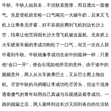
牛耿。牛耿人如其名，不但耿直憨厚，而且透出一股傻
气。先是登机前安检一口气喝完一大罐牛奶，后来又飞
机上让乘务员开窗，好不容易折腾到飞机到达长沙上
空，结果让他咒得因长沙大雪飞机被迫返航。无奈挤上
火车硬座车厢的李成功刚松了一口气，却又一次在人群
中看到牛耿。牛耿就像李成功生命中的瘟神一样，只要
他“金口一开”，便会出现如他所言的意外。由于途中的
频频意外，两人从火车换乘巴士，又从巴士爬上拖拉
机。尽管牛耿的乌鸦嘴让李成功吃尽苦头，但这个混身
透着傻气的青年却用自己真诚与乐观感染着李成功。一
路的颠簸之后，两人最终到达长沙又回到各自的生活轨