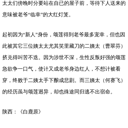
太太们傍晚时分要站在自已的屋子前，等待下人送来的
意味被老爷“临幸”的大红灯笼。
起初因为“新人”身份，颂莲得到老爷最多宠幸，但也因
此被其它三位姨太太尤其笑里藏刀的二姨太（曹翠芬）
挤兑得叫苦不迭。因为涉世不深，生性反叛好强的颂莲
急欲争一口气，使计又成老爷身边红人，不想计被看
穿，终败于二姨太手下酿成悲剧。而三姨太（何赛飞）
的经历虽与颂莲迥异，却也殊途同归逃不出宿命。
陕西：《白鹿原》