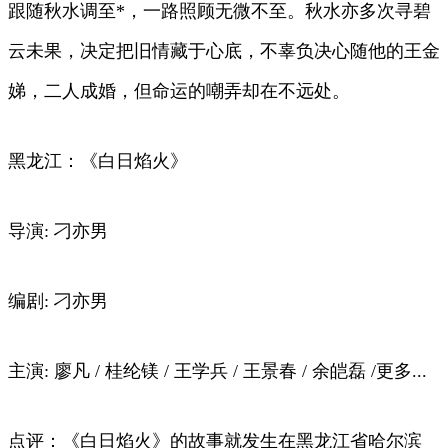
跟随秋水调至*，一路照顾无微不至。秋水亦多次寻碧
云未果，决定把旧情藏于心底，不辜负决心随他的王金
娣，二人成婚，但命运的嘲弄却在不远处。
黑龙江：《白日焰火》
导演: 刁亦男
编剧: 刁亦男
主演: 廖凡 / 桂纶镁 / 王学兵 / 王景春 / 余皑磊 /更多...
点评：《白日焰火》的故事就发生在黑龙江省哈尔滨