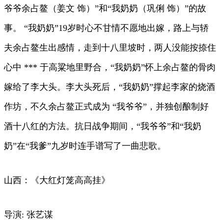
爷爷余占鳌（姜文 饰）”和“我奶奶（巩俐 饰）”的故
事。 “我奶奶”19岁时心不甘情不愿地出嫁，路上与轿
夫余占鳌生出感情，走到十八里坡时，两人没能按捺住
心中 *** 于高粱地里野合，“我奶奶”怀上余占鳌的骨肉
嫁给了李大头。李大头死后，“我奶奶”撑起李家的烧酒
作坊，不久余占鳌正式成为 “我爷爷”，并独创酿制好
酒十八红的方法。抗日战争期间，“我爷爷”和“我奶
奶”在“我爹”九岁时连手谱写了一曲悲歌。
山西：《大红灯笼高高挂》
导演: 张艺谋