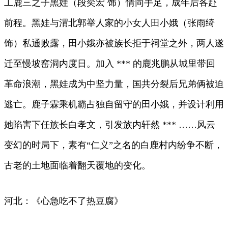
工鹿三之子黑娃（段奕宏 饰）情同手足，成年后各赴
前程。黑娃与渭北郭举人家的小女人田小娥（张雨绮
饰）私通败露，田小娥亦被族长拒于祠堂之外，两人遂
迁至慢坡窑洞内度日。加入 *** 的鹿兆鹏从城里带回
革命浪潮，黑娃成为中坚力量，国共分裂后兄弟俩被迫
逃亡。鹿子霖乘机霸占独自留守的田小娥，并设计利用
她陷害下任族长白孝文，引发族内轩然 *** ……风云
变幻的时局下，素有“仁义”之名的白鹿村内纷争不断，
古老的土地面临着翻天覆地的变化。
河北：《心急吃不了热豆腐》