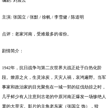
编剧: 刘震云
主演: 张国立 / 张默 / 徐帆 / 李雪健 / 陈道明
点评：老家河南，受难最多的省份。
剧情简介：
1942年，抗日战争与第二次世界大战正处于白热化阶
段。燎原之火，生灵涂炭，天灾人祸，哀鸿遍野。当军
事家和政治家的目光聚焦在一城一郭的征伐劫掠之时，
几乎鲜少有人注意到古老的中原河南正爆发一场惨绝人
寰的大旱灾。影片的主角老东家（张国立 饰），狡