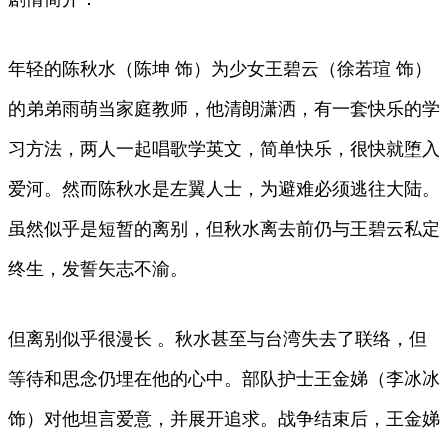
年轻的陈秋水（陈坤 饰）为少女王碧云（徐若瑄 饰）
的弟弟雨萌当家庭教师，他清朗潇洒，有一套快乐的学
习方法，两人一起唱歌学英文，简单快乐，很快就堕入
爱河。然而陈秋水是左翼人士，为避难必须逃往大陆。
虽然似乎是短暂的离别，但秋水离去前仍与王碧云私定
终生，发誓矢志不渝。
但离别似乎很漫长 。秋水甚至与台湾失去了联络，但
等待和思念仍埋在他的心中。部队护士王金娣（李冰冰
饰）对他坦言爱意，并展开追求。战争结束后，王金娣