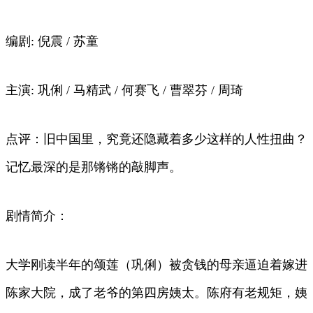
编剧: 倪震 / 苏童
主演: 巩俐 / 马精武 / 何赛飞 / 曹翠芬 / 周琦
点评：旧中国里，究竟还隐藏着多少这样的人性扭曲？
记忆最深的是那锵锵的敲脚声。
剧情简介：
大学刚读半年的颂莲（巩俐）被贪钱的母亲逼迫着嫁进
陈家大院，成了老爷的第四房姨太。陈府有老规矩，姨