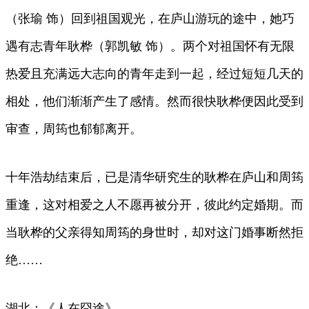
（张瑜 饰）回到祖国观光，在庐山游玩的途中，她巧
遇有志青年耿桦（郭凯敏 饰）。两个对祖国怀有无限
热爱且充满远大志向的青年走到一起，经过短短几天的
相处，他们渐渐产生了感情。然而很快耿桦便因此受到
审查，周筠也郁郁离开。
十年浩劫结束后，已是清华研究生的耿桦在庐山和周筠
重逢，这对相爱之人不愿再被分开，彼此约定婚期。而
当耿桦的父亲得知周筠的身世时，却对这门婚事断然拒
绝……
湖北：《人在囧途》