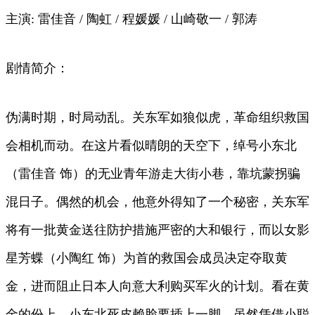
主演: 雷佳音 / 陶虹 / 程媛媛 / 山崎敬一 / 郭涛
剧情简介：
伪满时期，时局动乱。关东军如狼似虎，革命组织救国
会相机而动。在这片看似晴朗的天空下，绰号小东北
（雷佳音 饰）的无业青年游走大街小巷，靠坑蒙拐骗
混日子。偶然的机会，他意外得知了一个秘密，关东军
将有一批黄金送往防护措施严密的大和银行，而以女影
星芳蝶（小陶红 饰）为首的救国会成员决定夺取黄
金，进而阻止日本人向意大利购买军火的计划。看在黄
金的份上。小东北死皮赖脸要插上一脚。虽然凭借小聪