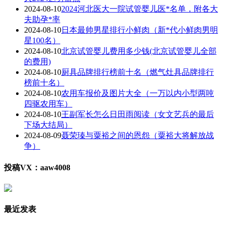
2024-08-10
2024河北医大一院试管婴儿医*名单，附各大
夫助孕*率
2024-08-10
日本最帅男星排行小鲜肉（新*代小鲜肉男明
星100名）
2024-08-10
北京试管婴儿费用多少钱(北京试管婴儿全部
的费用)
2024-08-10
厨具品牌排行榜前十名（燃气灶具品牌排行
榜前十名）
2024-08-10
农用车报价及图片大全（一万以内小型两吨
四驱农用车）
2024-08-10
王副军长怎么日田雨阅读（女文艺兵的最后
下场大结局）
2024-08-09
聂荣瑧与粟裕之间的恩怨（粟裕大将解放战
争）
投稿VX：aaw4008
最近发表