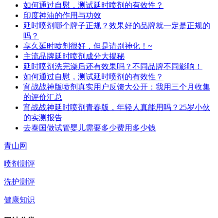
如何通过自慰，测试延时喷剂的有效性？
印度神油的作用与功效
延时喷剂哪个牌子正规？效果好的品牌就一定是正规的
吗？
享久延时喷剂很好，但是请别神化！~
主流品牌延时喷剂成分大揭秘
延时喷剂洗完澡后还有效果吗？不同品牌不同影响！
如何通过自慰，测试延时喷剂的有效性？
宵战战神版喷剂真实用户反馈大公开：我用三个月收集
的评价汇总
宵战战神延时喷剂青春版，年轻人真能用吗？25岁小伙
的实测报告
去泰国做试管婴儿需要多少费用多少钱
青山网
喷剂测评
洗护测评
健康知识