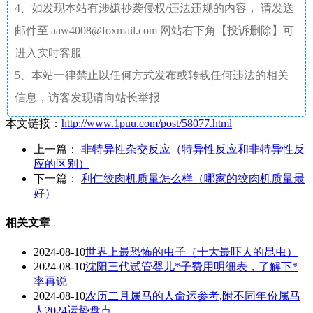
4、如发现本站有涉嫌抄袭侵权/违法违规的内容， 请发送
邮件至 aaw4008@foxmail.com 网站右下角【投诉删除】可
进入实时客服
5、本站一律禁止以任何方式发布或转载任何违法的相关
信息，访客发现请向站长举报
本文链接：
http://www.1puu.com/post/58077.html
上一篇：
非特异性杂交反应（特异性反应和非特异性反
应的区别）
下一篇：
利仁绞肉机质量怎么样（哪家的绞肉机质量最
好）
相关文章
2024-08-10
世界上最恐怖的虫子（十大最吓人的昆虫）
2024-08-10
沈阳三代试管婴儿*子费用明细表，了解下*
率再说
2024-08-10
农历二月属马的人命运参考,附不同年份属马
人2024运势盘点