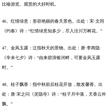
比喻游览、观赏的大好时机。
46、红情绿意：形容艳丽的春天景色。出处：宋·文同
《约春》诗：“红情绿意知多少，尽入泾川万树花。”
47、金风玉露：泛指秋天的景物。出处：唐·李商隐
《辛未七夕》诗：“由来碧浪银河畔，可要金风玉露
时。”
48、桂子飘香：指中秋前后桂花开放，散发馨香。出
处：唐·宋之问《灵隐寺》诗：“桂子月中落，天香云外
飘。”