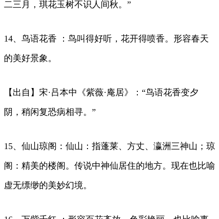
二三月，琪花玉树不识人间秋。”
14、鸟语花香 ：鸟叫得好听，花开得喷香。形容春天
的美好景象。
【出自】宋·吕本中《紫薇·庵居》：“鸟语花香变夕
阴，稍闲复恐病相寻。”
15、仙山琼阁：仙山：指蓬莱、方丈、瀛洲三神山；琼
阁：精美的楼阁。传说中神仙居住的地方。现在也比喻
虚无缥缈的美妙幻境。