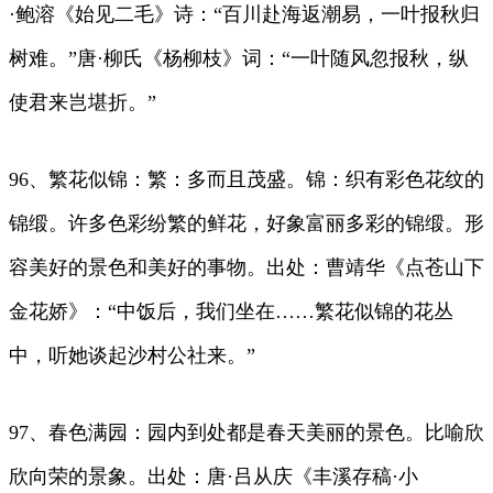
·鲍溶《始见二毛》诗：“百川赴海返潮易，一叶报秋归
树难。”唐·柳氏《杨柳枝》词：“一叶随风忽报秋，纵
使君来岂堪折。”
96、繁花似锦：繁：多而且茂盛。锦：织有彩色花纹的
锦缎。许多色彩纷繁的鲜花，好象富丽多彩的锦缎。形
容美好的景色和美好的事物。出处：曹靖华《点苍山下
金花娇》：“中饭后，我们坐在……繁花似锦的花丛
中，听她谈起沙村公社来。”
97、春色满园：园内到处都是春天美丽的景色。比喻欣
欣向荣的景象。出处：唐·吕从庆《丰溪存稿·小