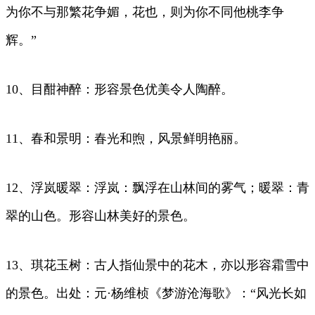
为你不与那繁花争媚，花也，则为你不同他桃李争
辉。”
10、目酣神醉：形容景色优美令人陶醉。
11、春和景明：春光和煦，风景鲜明艳丽。
12、浮岚暖翠：浮岚：飘浮在山林间的雾气；暖翠：青
翠的山色。形容山林美好的景色。
13、琪花玉树：古人指仙景中的花木，亦以形容霜雪中
的景色。出处：元·杨维桢《梦游沧海歌》：“风光长如