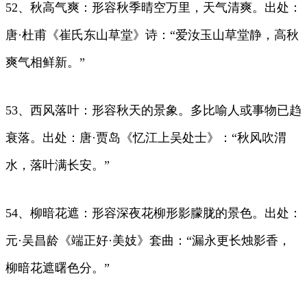
52、秋高气爽：形容秋季晴空万里，天气清爽。出处：
唐·杜甫《崔氏东山草堂》诗：“爱汝玉山草堂静，高秋
爽气相鲜新。”
53、西风落叶：形容秋天的景象。多比喻人或事物已趋
衰落。出处：唐·贾岛《忆江上吴处士》：“秋风吹渭
水，落叶满长安。”
54、柳暗花遮：形容深夜花柳形影朦胧的景色。出处：
元·吴昌龄《端正好·美妓》套曲：“漏永更长烛影香，
柳暗花遮曙色分。”