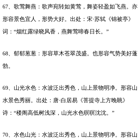
67、歌莺舞燕：歌声宛转如黄莺，舞姿轻盈如飞燕。亦
形容景色宜人，形势大好。出处：宋·苏轼《锦被亭》
词：“烟红露绿晓风香，燕舞莺啼春日长。”
68、郁郁葱葱：形容草木苍翠茂盛。也形容气势美好蓬
勃。
69、山光水色：水波泛出秀色，山上景物明净。形容山
水景色秀丽。出处：唐·白居易《菩提寺上方晚眺》
诗：“楼阁高低树浅深，山光水色暝暝沈沈。”
70、水色山光：水波泛出秀色，山上景物明净。形容山