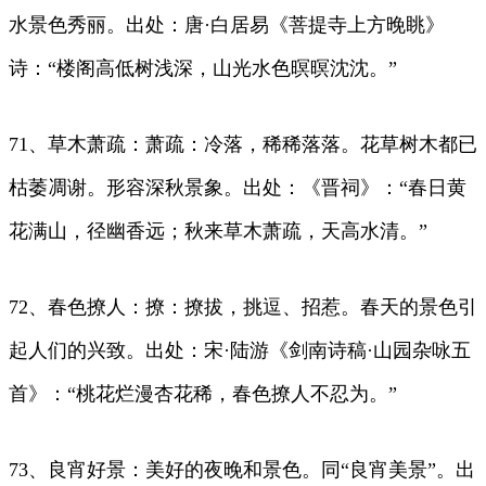
水景色秀丽。出处：唐·白居易《菩提寺上方晚眺》
诗：“楼阁高低树浅深，山光水色暝暝沈沈。”
71、草木萧疏：萧疏：冷落，稀稀落落。花草树木都已
枯萎凋谢。形容深秋景象。出处：《晋祠》：“春日黄
花满山，径幽香远；秋来草木萧疏，天高水清。”
72、春色撩人：撩：撩拔，挑逗、招惹。春天的景色引
起人们的兴致。出处：宋·陆游《剑南诗稿·山园杂咏五
首》：“桃花烂漫杏花稀，春色撩人不忍为。”
73、良宵好景：美好的夜晚和景色。同“良宵美景”。出