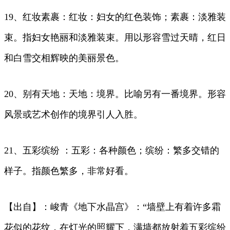
19、红妆素裹：红妆：妇女的红色装饰；素裹：淡雅装
束。指妇女艳丽和淡雅装束。用以形容雪过天晴，红日
和白雪交相辉映的美丽景色。
20、别有天地：天地：境界。比喻另有一番境界。形容
风景或艺术创作的境界引人入胜。
21、五彩缤纷 ：五彩：各种颜色；缤纷：繁多交错的
样子。指颜色繁多，非常好看。
【出自】：峻青《地下水晶宫》：“墙壁上有着许多霜
花似的花纹，在灯光的照耀下，满墙都放射着五彩缤纷