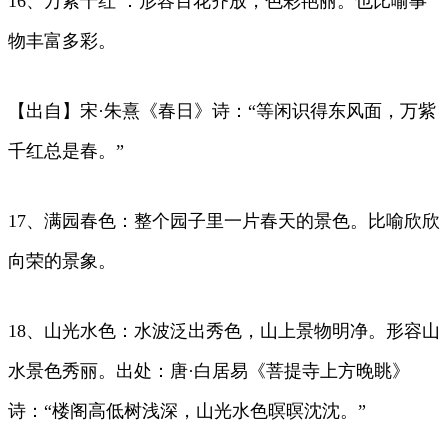
16、万紫千红 ：形容百花齐放，色彩艳丽。也比喻事
物丰富多彩。
【出自】宋·朱熹《春日》诗：“等闲识得东风面，万紫
千红总是春。”
17、满园春色：整个园子里一片春天的景色。比喻欣欣
向荣的景象。
18、山光水色：水波泛出秀色，山上景物明净。形容山
水景色秀丽。出处：唐·白居易《菩提寺上方晚眺》
诗：“楼阁高低树浅深，山光水色暝暝沈沈。”