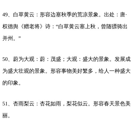
49、白草黄云：形容边塞秋季的荒凉景象。出处：唐·
权德舆《赠老将》诗：“白草黄云塞上秋，曾随骠骑出
并州。”
50、蔚为大观：蔚：茂盛；大观：盛大的景象。发展成
为盛大壮观的景象。形容事物美好繁多，给人一种盛大
的印象。
51、杏雨梨云：杏花如雨，梨花似云。形容春天景色美
丽。