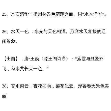
25、水石清华：指园林景色清朗秀丽。同“水木清华”。
26、水天一色 ：水光与天色相浑。形容水天相接的辽
阔景象。
【出自】：唐·王勃《滕王阁诗序》：“落霞与孤鹜齐
飞，秋水共长天一色。”
28、杏雨梨云：杏花如雨，梨花似云。形容春天景色美
丽。