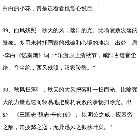
白白的小花，真是连看看也赏心悦目。”
89、西风残照：秋天的风，落日的光。比喻衰败没落的
景象。多用来衬托国家的残破和心境的凄凉。出处：唐
·李白《忆秦娥》词：“乐游原上清秋节，咸阳古道音尘
绝。音尘绝，西风残照，汉家陵阙。”
90、秋风扫落叶：秋天的大风把落叶一扫而光。比喻强
大的力量迅速而轻易地把腐朽衰败的事物扫除光。出
处：《三国志·魏志·辛毗传》：“以明公之威，应困穷
之敌，击疲弊之寇，无异迅风之振秋叶矣。”