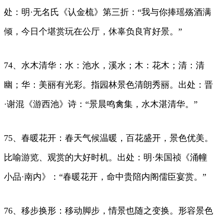
处：明·无名氏《认金梳》第三折：“我与你捧瑶殇酒满
倾，今日个堪赏玩在公厅，休辜负良宵好景。”
74、水木清华：水：池水，溪水；木：花木；清：清
幽；华：美丽有光彩。指园林景色清朗秀丽。出处：晋
·谢混《游西池》诗：“景晨鸣禽集，水木湛清华。”
75、春暖花开：春天气候温暖，百花盛开，景色优美。
比喻游览、观赏的大好时机。出处：明·朱国祯《涌幢
小品·南内》：“春暖花开，命中贵陪内阁儒臣宴赏。”
76、移步换形：移动脚步，情景也随之变换。形容景色