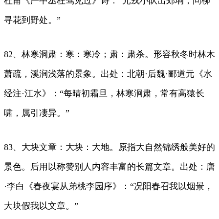
杜甫《严中丞枉驾见过》诗：“元戎小队出郊垧，问柳
寻花到野处。”
82、林寒洞肃：寒：寒冷；肃：肃杀。形容秋冬时林木
萧疏，溪涧浅落的景象。出处：北朝·后魏·郦道元《水
经注·江水》：“每晴初霜旦，林寒涧肃，常有高猿长
啸，属引凄异。”
83、大块文章：大块：大地。原指大自然锦绣般美好的
景色。后用以称赞别人内容丰富的长篇文章。出处：唐
·李白《春夜宴从弟桃李园序》：“况阳春召我以烟景，
大块假我以文章。”