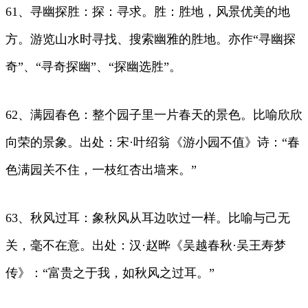
61、寻幽探胜：探：寻求。胜：胜地，风景优美的地
方。游览山水时寻找、搜索幽雅的胜地。亦作“寻幽探
奇”、“寻奇探幽”、“探幽选胜”。
62、满园春色：整个园子里一片春天的景色。比喻欣欣
向荣的景象。出处：宋·叶绍翁《游小园不值》诗：“春
色满园关不住，一枝红杏出墙来。”
63、秋风过耳：象秋风从耳边吹过一样。比喻与己无
关，毫不在意。出处：汉·赵晔《吴越春秋·吴王寿梦
传》：“富贵之于我，如秋风之过耳。”