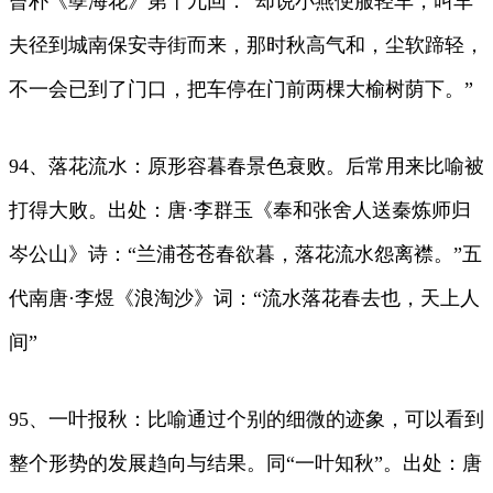
曾朴《孽海花》第十九回：“却说小燕便服轻车，叫车
夫径到城南保安寺街而来，那时秋高气和，尘软蹄轻，
不一会已到了门口，把车停在门前两棵大榆树荫下。”
94、落花流水：原形容暮春景色衰败。后常用来比喻被
打得大败。出处：唐·李群玉《奉和张舍人送秦炼师归
岑公山》诗：“兰浦苍苍春欲暮，落花流水怨离襟。”五
代南唐·李煜《浪淘沙》词：“流水落花春去也，天上人
间”
95、一叶报秋：比喻通过个别的细微的迹象，可以看到
整个形势的发展趋向与结果。同“一叶知秋”。出处：唐