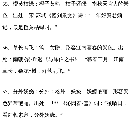
55、橙黄桔绿：橙子黄熟，桔子还绿。指秋天宜人的景
色。出处：宋·苏轼《赠刘景文》诗：“一年好景君须
记，最是橙黄桔绿时。”
56、草长莺飞：莺：黄鹂。形容江南暮春的景色。出
处：南朝·梁·丘迟《与陈伯之书》：“暮春三月，江南
草长，杂花*树，群莺乱飞。”
57、分外妖娆：分外：格外；妖娆：妖媚艳丽。形容景
色异常艳丽。出处： *** 《沁园春·雪》词：“须晴日，
看红妆素裹，分外妖娆。”