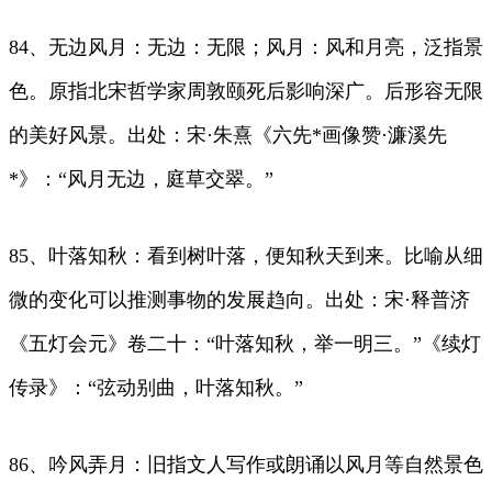
84、无边风月：无边：无限；风月：风和月亮，泛指景
色。原指北宋哲学家周敦颐死后影响深广。后形容无限
的美好风景。出处：宋·朱熹《六先*画像赞·濂溪先
*》：“风月无边，庭草交翠。”
85、叶落知秋：看到树叶落，便知秋天到来。比喻从细
微的变化可以推测事物的发展趋向。出处：宋·释普济
《五灯会元》卷二十：“叶落知秋，举一明三。”《续灯
传录》：“弦动别曲，叶落知秋。”
86、吟风弄月：旧指文人写作或朗诵以风月等自然景色