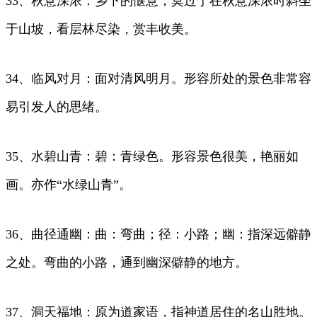
33、秋意深浓：乡下的惬意，莫过于在秋意深浓时斜坐
于山坡，看层林尽染，赏丰收美。
34、临风对月：面对清风明月。形容所处的景色非常容
易引发人的思绪。
35、水碧山青：碧：青绿色。形容景色很美，艳丽如
画。亦作“水绿山青”。
36、曲径通幽：曲：弯曲；径：小路；幽：指深远僻静
之处。弯曲的小路，通到幽深僻静的地方。
37、洞天福地：原为道家语，指神道居住的名山胜地。