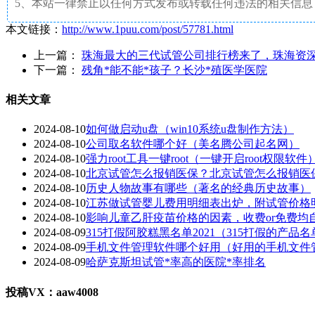
5、本站一律禁止以任何方式发布或转载任何违法的相关信息
本文链接：
http://www.1puu.com/post/57781.html
上一篇：
珠海最大的三代试管公司排行榜来了，珠海资
下一篇：
残角*能不能*孩子？长沙*殖医学医院
相关文章
2024-08-10
如何做启动u盘（win10系统u盘制作方法）
2024-08-10
公司取名软件哪个好（美名腾公司起名网）
2024-08-10
强力root工具一键root（一键开启root权限软件
2024-08-10
北京试管怎么报销医保？北京试管怎么报销医
2024-08-10
历史人物故事有哪些（著名的经典历史故事）
2024-08-10
江苏做试管婴儿费用明细表出炉，附试管价格
2024-08-10
影响儿童乙肝疫苗价格的因素，收费or免费均
2024-08-09
315打假阿胶糕黑名单2021（315打假的产品名
2024-08-09
手机文件管理软件哪个好用（好用的手机文件
2024-08-09
哈萨克斯坦试管*率高的医院*率排名
投稿VX：aaw4008