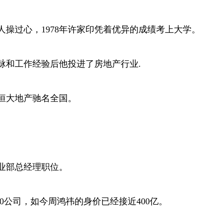
操过心，1978年许家印凭着优异的成绩考上大学。
脉和工作经验后他投进了房地产行业.
今恒大地产驰名全国。
业部总经理职位。
360公司，如今周鸿祎的身价已经接近400亿。