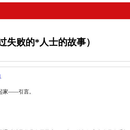
过失败的*人士的故事）
目
起家——引言。