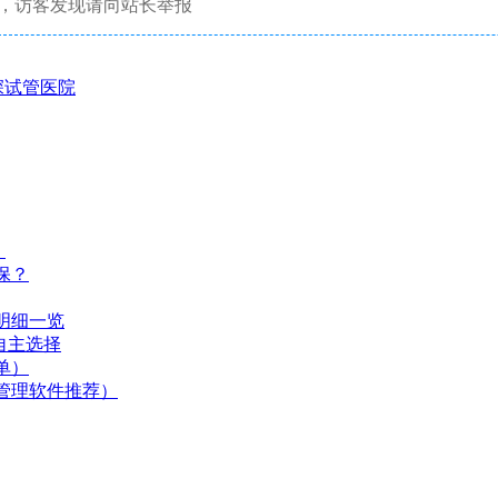
，访客发现请向站长举报
深试管医院
）
保？
明细一览
自主选择
单）
管理软件推荐）