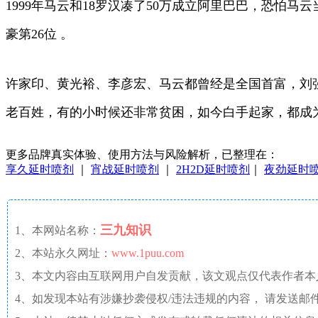
1999年马云和18罗汉凑了50万成立阿里巴巴，恐怕
豪第26位 。
许家印、黄光裕、李彦宏、马云都曾经是全国首富，刘
老百姓，有的小时候还非常贫困，如今白手起家，都成
更多品牌真实体验、使用方法与风险解析，已整理在：
享久延时喷剂
｜
宵战延时喷剂
｜
2H2D延时喷剂
｜
夜劲延时
三九知识
1、本网站名称：
2、本站永久网址：
www.1puu.com
3、本文内容由互联网用户自发贡献，该文观点仅代表作者
4、如发现本站有涉嫌抄袭侵权/违法违规的内容， 请发送邮件至 a