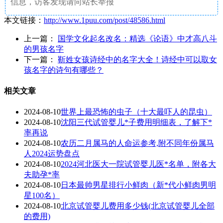
信息，访客发现请向站长举报
本文链接：
http://www.1puu.com/post/48586.html
上一篇：
国学文化起名改名：精选《论语》中才高八斗
的男孩名字
下一篇：
靳姓女孩诗经中的名字大全！诗经中可以取女
孩名字的诗句有哪些？
相关文章
2024-08-10
世界上最恐怖的虫子（十大最吓人的昆虫）
2024-08-10
沈阳三代试管婴儿*子费用明细表，了解下*
率再说
2024-08-10
农历二月属马的人命运参考,附不同年份属马
人2024运势盘点
2024-08-10
2024河北医大一院试管婴儿医*名单，附各大
夫助孕*率
2024-08-10
日本最帅男星排行小鲜肉（新*代小鲜肉男明
星100名）
2024-08-10
北京试管婴儿费用多少钱(北京试管婴儿全部
的费用)