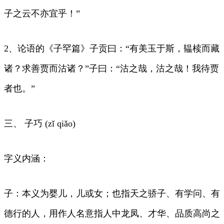
子之云不亦宜乎！”
2、论语的《子罕篇》子贡曰：“有美玉于斯，韫椟而藏
诸？求善贾而沽诸？”子曰：“沽之哉，沽之哉！我待贾
者也。”
三、 子巧 (zǐ qiǎo)
字义内涵：
子：本义为婴儿，儿或女；也指天之骄子、有学问、有
德行的人，用作人名意指人中龙凤、才华、品质高尚之