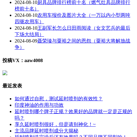
2024-08-10
厨具品牌排行榜前十名（燃气灶具品牌排行
榜前十名）
2024-08-10
农用车报价及图片大全（一万以内小型两吨
四驱农用车）
2024-08-10
王副军长怎么日田雨阅读（女文艺兵的最后
下场大结局）
2024-08-09
聂荣瑧与粟裕之间的恩怨（粟裕大将解放战
争）
投稿VX：aaw4008
最近发表
如何通过自慰，测试延时喷剂的有效性？
印度神油的作用与功效
延时喷剂哪个牌子正规？效果好的品牌就一定是正规的
吗？
享久延时喷剂很好，但是请别神化！~
主流品牌延时喷剂成分大揭秘