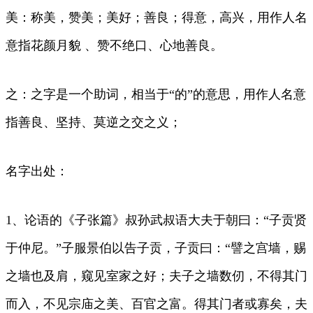
美：称美，赞美；美好；善良；得意，高兴，用作人名
意指花颜月貌 、赞不绝口、心地善良。
之：之字是一个助词，相当于“的”的意思，用作人名意
指善良、坚持、莫逆之交之义；
名字出处：
1、论语的《子张篇》叔孙武叔语大夫于朝曰：“子贡贤
于仲尼。”子服景伯以告子贡，子贡曰：“譬之宫墙，赐
之墙也及肩，窥见室家之好；夫子之墙数仞，不得其门
而入，不见宗庙之美、百官之富。得其门者或寡矣，夫