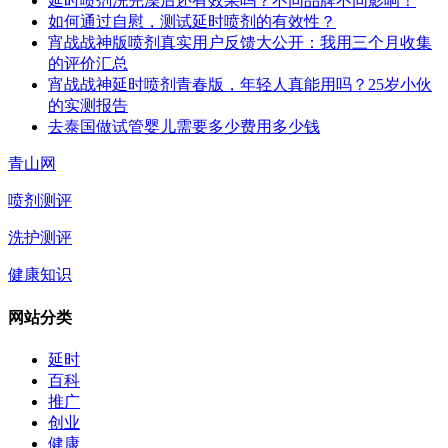
延时喷剂洗完澡后还有效果吗？不同品牌不同影响！
如何通过自慰，测试延时喷剂的有效性？
宵战战神版喷剂真实用户反馈大公开：我用三个月收集
的评价汇总
宵战战神延时喷剂青春版，年轻人真能用吗？25岁小伙
的实测报告
去泰国做试管婴儿需要多少费用多少钱
青山网
喷剂测评
洗护测评
健康知识
网站分类
延时
百科
推广
创业
健康