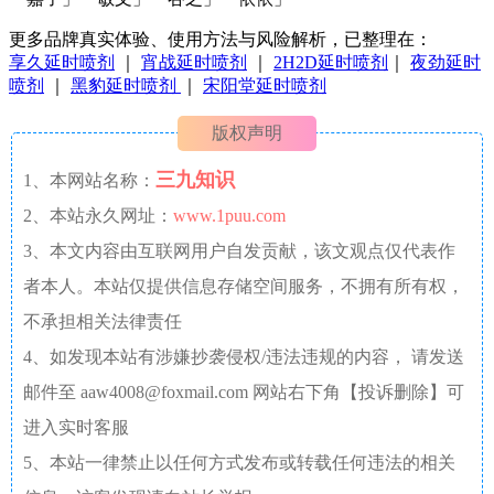
更多品牌真实体验、使用方法与风险解析，已整理在：
享久延时喷剂
｜
宵战延时喷剂
｜
2H2D延时喷剂
｜
夜劲延时
喷剂
｜
黑豹延时喷剂
｜
宋阳堂延时喷剂
版权声明
三九知识
1、本网站名称：
2、本站永久网址：
www.1puu.com
3、本文内容由互联网用户自发贡献，该文观点仅代表作
者本人。本站仅提供信息存储空间服务，不拥有所有权，
不承担相关法律责任
4、如发现本站有涉嫌抄袭侵权/违法违规的内容， 请发送
邮件至 aaw4008@foxmail.com 网站右下角【投诉删除】可
进入实时客服
5、本站一律禁止以任何方式发布或转载任何违法的相关