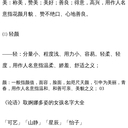
美：称美，赞美；美好；善良；得意，高兴，用作人名
意指花颜月貌 、赞不绝口、心地善良。
㈢ 轻颜
——轻：分量小、程度浅、用力小、容易。轻柔、轻
度，用作人名意指温柔、娇羞、舒适之义；
颜：一般指颜值，面容，脸面，如咫尺天颜，引申为美丽，青
春，用作人名意指温和、和善可亲、美貌之义； 03
《论语》取婀娜多姿的女孩名字大全
「可艺」「山静」「星辰」「怡子」