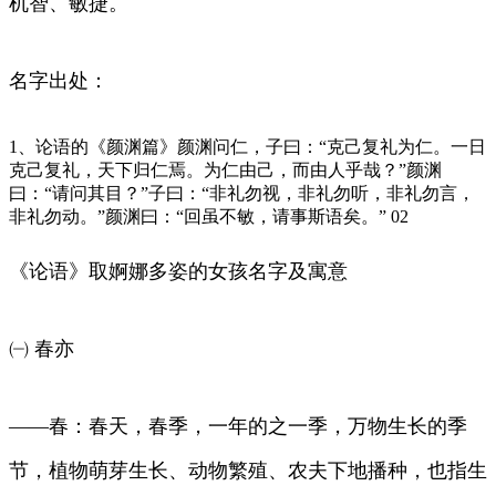
机智、敏捷。
名字出处：
1、论语的《颜渊篇》颜渊问仁，子曰：“克己复礼为仁。一日
克己复礼，天下归仁焉。为仁由己，而由人乎哉？”颜渊
曰：“请问其目？”子曰：“非礼勿视，非礼勿听，非礼勿言，
非礼勿动。”颜渊曰：“回虽不敏，请事斯语矣。” 02
《论语》取婀娜多姿的女孩名字及寓意
㈠ 春亦
——春：春天，春季，一年的之一季，万物生长的季
节，植物萌芽生长、动物繁殖、农夫下地播种，也指生