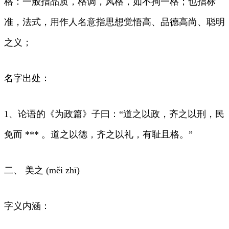
格：一般指品质，格调，风格，如不拘一格；也指标
准，法式，用作人名意指思想觉悟高、品德高尚、聪明
之义；
名字出处：
1、论语的《为政篇》子曰：“道之以政，齐之以刑，民
免而 *** 。道之以德，齐之以礼，有耻且格。”
二、 美之 (měi zhī)
字义内涵：