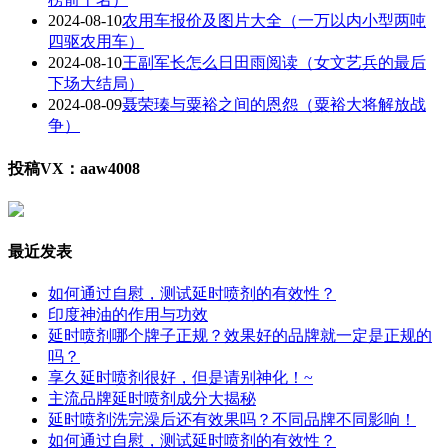
2024-08-10
农用车报价及图片大全（一万以内小型两吨
四驱农用车）
2024-08-10
王副军长怎么日田雨阅读（女文艺兵的最后
下场大结局）
2024-08-09
聂荣瑧与粟裕之间的恩怨（粟裕大将解放战
争）
投稿VX：aaw4008
最近发表
如何通过自慰，测试延时喷剂的有效性？
印度神油的作用与功效
延时喷剂哪个牌子正规？效果好的品牌就一定是正规的
吗？
享久延时喷剂很好，但是请别神化！~
主流品牌延时喷剂成分大揭秘
延时喷剂洗完澡后还有效果吗？不同品牌不同影响！
如何通过自慰，测试延时喷剂的有效性？