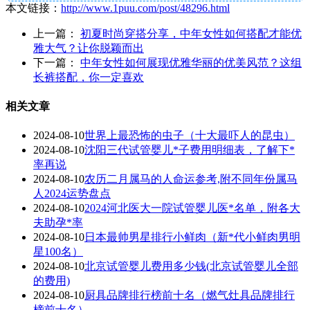
本文链接：
http://www.1puu.com/post/48296.html
上一篇：
初夏时尚穿搭分享，中年女性如何搭配才能优
雅大气？让你脱颖而出
下一篇：
中年女性如何展现优雅华丽的优美风范？这组
长裤搭配，你一定喜欢
相关文章
2024-08-10
世界上最恐怖的虫子（十大最吓人的昆虫）
2024-08-10
沈阳三代试管婴儿*子费用明细表，了解下*
率再说
2024-08-10
农历二月属马的人命运参考,附不同年份属马
人2024运势盘点
2024-08-10
2024河北医大一院试管婴儿医*名单，附各大
夫助孕*率
2024-08-10
日本最帅男星排行小鲜肉（新*代小鲜肉男明
星100名）
2024-08-10
北京试管婴儿费用多少钱(北京试管婴儿全部
的费用)
2024-08-10
厨具品牌排行榜前十名（燃气灶具品牌排行
榜前十名）