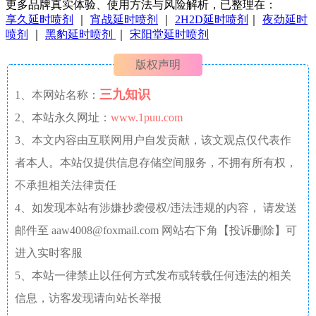
更多品牌真实体验、使用方法与风险解析，已整理在：
享久延时喷剂
｜
宵战延时喷剂
｜
2H2D延时喷剂
｜
夜劲延时
喷剂
｜
黑豹延时喷剂
｜
宋阳堂延时喷剂
版权声明
三九知识
1、本网站名称：
2、本站永久网址：
www.1puu.com
3、本文内容由互联网用户自发贡献，该文观点仅代表作
者本人。本站仅提供信息存储空间服务，不拥有所有权，
不承担相关法律责任
4、如发现本站有涉嫌抄袭侵权/违法违规的内容， 请发送
邮件至 aaw4008@foxmail.com 网站右下角【投诉删除】可
进入实时客服
5、本站一律禁止以任何方式发布或转载任何违法的相关
信息，访客发现请向站长举报