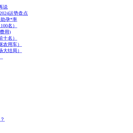
再说
024运势盘点
夫助孕*率
00名）
费用)
前十名）
驱农用车）
场大结局）
）
？