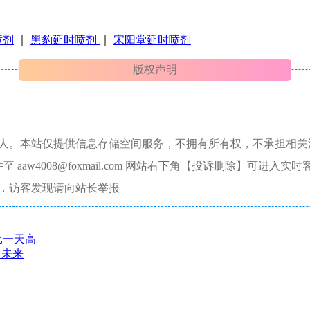
喷剂
｜
黑豹延时喷剂
｜
宋阳堂延时喷剂
版权声明
本人。本站仅提供信息存储空间服务，不拥有所有权，不承担相关
aw4008@foxmail.com 网站右下角【投诉删除】可进入实时
，访客发现请向站长举报
比一天高
了未来