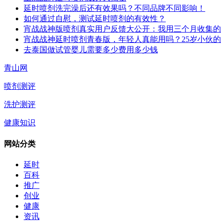
延时喷剂洗完澡后还有效果吗？不同品牌不同影响！
如何通过自慰，测试延时喷剂的有效性？
宵战战神版喷剂真实用户反馈大公开：我用三个月收集的
宵战战神延时喷剂青春版，年轻人真能用吗？25岁小伙
去泰国做试管婴儿需要多少费用多少钱
青山网
喷剂测评
洗护测评
健康知识
网站分类
延时
百科
推广
创业
健康
资讯