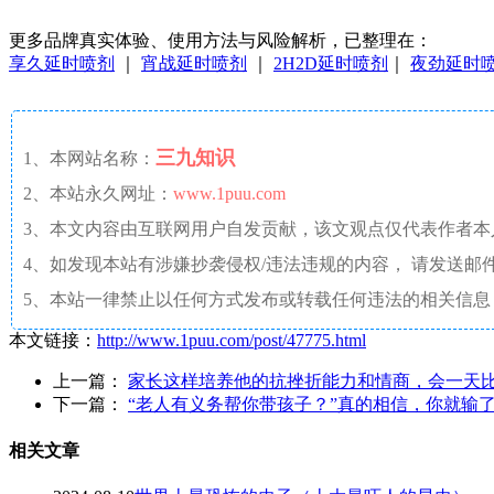
更多品牌真实体验、使用方法与风险解析，已整理在：
享久延时喷剂
｜
宵战延时喷剂
｜
2H2D延时喷剂
｜
夜劲延时
三九知识
1、本网站名称：
2、本站永久网址：
www.1puu.com
3、本文内容由互联网用户自发贡献，该文观点仅代表作者
4、如发现本站有涉嫌抄袭侵权/违法违规的内容， 请发送邮件至 a
5、本站一律禁止以任何方式发布或转载任何违法的相关信息
本文链接：
http://www.1puu.com/post/47775.html
上一篇：
家长这样培养他的抗挫折能力和情商，会一天
下一篇：
“老人有义务帮你带孩子？”真的相信，你就输
相关文章