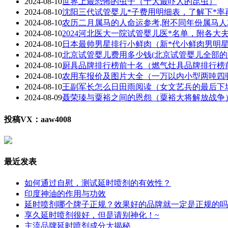
2024-08-10
世界上最恐怖的虫子（十大最吓人的昆虫）
2024-08-10
沈阳三代试管婴儿*子费用明细表，了解下*率
2024-08-10
农历二月属马的人命运参考,附不同年份属马人2
2024-08-10
2024河北医大一院试管婴儿医*名单，附各大
2024-08-10
日本最帅男星排行小鲜肉（新*代小鲜肉男明星1
2024-08-10
北京试管婴儿费用多少钱(北京试管婴儿全部的
2024-08-10
厨具品牌排行榜前十名（燃气灶具品牌排行榜
2024-08-10
农用车报价及图片大全（一万以内小型两吨四
2024-08-10
王副军长怎么日田雨阅读（女文艺兵的最后下
2024-08-09
聂荣瑧与粟裕之间的恩怨（粟裕大将解放战争
投稿VX：aaw4008
最近发表
如何通过自慰，测试延时喷剂的有效性？
印度神油的作用与功效
延时喷剂哪个牌子正规？效果好的品牌就一定是正规的吗
享久延时喷剂很好，但是请别神化！~
主流品牌延时喷剂成分大揭秘