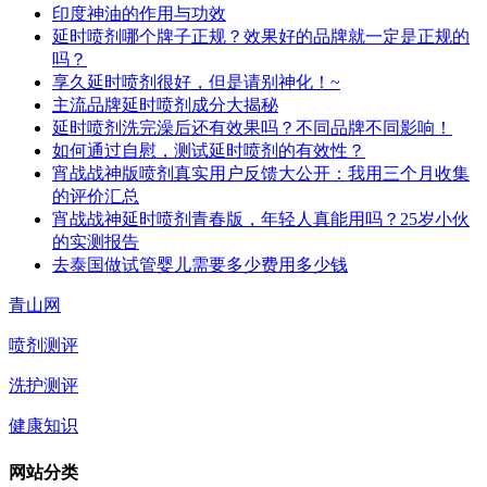
印度神油的作用与功效
延时喷剂哪个牌子正规？效果好的品牌就一定是正规的
吗？
享久延时喷剂很好，但是请别神化！~
主流品牌延时喷剂成分大揭秘
延时喷剂洗完澡后还有效果吗？不同品牌不同影响！
如何通过自慰，测试延时喷剂的有效性？
宵战战神版喷剂真实用户反馈大公开：我用三个月收集
的评价汇总
宵战战神延时喷剂青春版，年轻人真能用吗？25岁小伙
的实测报告
去泰国做试管婴儿需要多少费用多少钱
青山网
喷剂测评
洗护测评
健康知识
网站分类