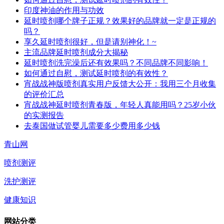
印度神油的作用与功效
延时喷剂哪个牌子正规？效果好的品牌就一定是正规的
吗？
享久延时喷剂很好，但是请别神化！~
主流品牌延时喷剂成分大揭秘
延时喷剂洗完澡后还有效果吗？不同品牌不同影响！
如何通过自慰，测试延时喷剂的有效性？
宵战战神版喷剂真实用户反馈大公开：我用三个月收集
的评价汇总
宵战战神延时喷剂青春版，年轻人真能用吗？25岁小伙
的实测报告
去泰国做试管婴儿需要多少费用多少钱
青山网
喷剂测评
洗护测评
健康知识
网站分类