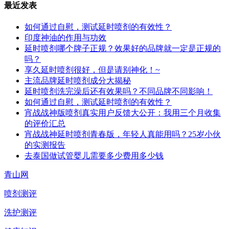
最近发表
如何通过自慰，测试延时喷剂的有效性？
印度神油的作用与功效
延时喷剂哪个牌子正规？效果好的品牌就一定是正规的
吗？
享久延时喷剂很好，但是请别神化！~
主流品牌延时喷剂成分大揭秘
延时喷剂洗完澡后还有效果吗？不同品牌不同影响！
如何通过自慰，测试延时喷剂的有效性？
宵战战神版喷剂真实用户反馈大公开：我用三个月收集
的评价汇总
宵战战神延时喷剂青春版，年轻人真能用吗？25岁小伙
的实测报告
去泰国做试管婴儿需要多少费用多少钱
青山网
喷剂测评
洗护测评