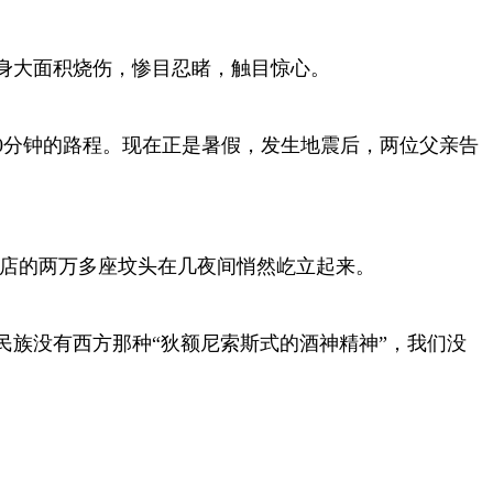
身大面积烧伤，惨目忍睹，触目惊心。
0分钟的路程。现在正是暑假，发生地震后，两位父亲告
口店的两万多座坟头在几夜间悄然屹立起来。
族没有西方那种“狄额尼索斯式的酒神精神”，我们没