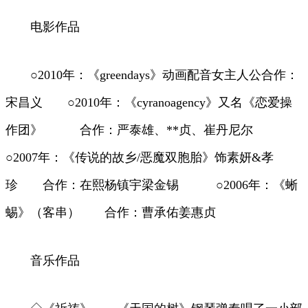
电影作品
○2010年：《greendays》动画配音女主人公合作：
宋昌义 ○2010年：《cyranoagency》又名《恋爱操
作团》 合作：严泰雄、**贞、崔丹尼尔
○2007年：《传说的故乡/恶魔双胞胎》饰素妍&孝
珍 合作：在熙杨镇宇梁金锡 ○2006年：《蜥
蜴》（客串） 合作：曹承佑姜惠贞
音乐作品