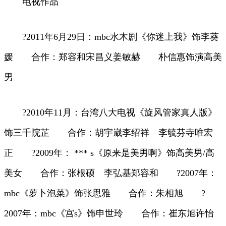
电视作品
?2011年6月29日：mbc水木剧《你迷上我》饰李葵
媛 合作：郑容和宋昌义姜敏赫 朴信惠饰演高美
男
?2010年11月：台湾八大电视《旋风管家真人版》
饰三千院芷 合作：胡宇崴李绍祥 李毓芬寺唯宏
正 ?2009年： *** s《原来是美男啊》饰高美男/高
美女 合作：张根硕 李弘基郑容和 ?2007年：
mbc《萝卜泡菜》饰张思雅 合作：朱相旭 ?
2007年：mbc《宫s》饰申世玲 合作：崔东旭许怡