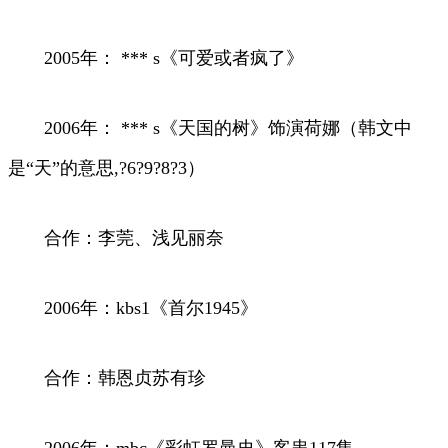
2005年： *** s《可爱或者疯了》
2006年： *** s《天国的树》饰演荷娜（韩文中
是“天”的意思,?6?9?8?3）
合作：李莞、浅见丽奈
2006年：kbs1《首尔1945》
合作：韩恩贞苏有珍
2006年：mbc《彩虹罗曼史》客串117集