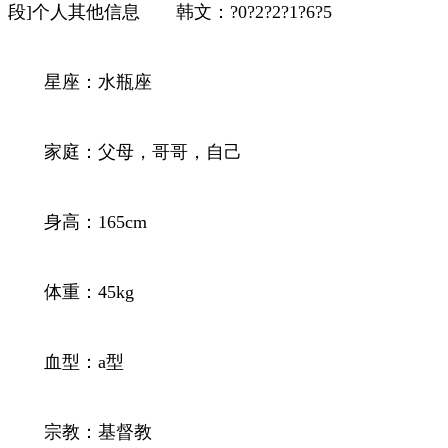
段]个人其他信息 韩文：?0?2?2?1?6?5
星座：水瓶座
家庭：父母，哥哥，自己
身高：165cm
体重：45kg
血型：a型
宗教：基督教