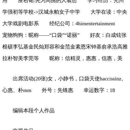
用 座右铭:先为周围的人着想 学习经历：光州
学强初等学校->汉城永帕女子中学 大学在读：中央
大学戏剧电影系 经纪公司：4himentertainment
宠物狗狗：昵称——“口袋”“诺丽” 好友：白成铉张
根硕李弘基金民灿郑容和金范金素恩宋钟基俞承浩高雅
拉朴智美李莞等 昵称：信精灵，惠惠，信惠，美
出席活动(20张)女，小静书，口袋天使haccissinz、
心惠、朴mm 外号：先锋惠 幸运数字：18
编辑本段个人作品