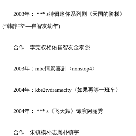
2003年： *** s特辑迷你系列剧《天国的阶梯》
(“韩静书”—崔智友幼年)
合作：李莞权相佑崔智友金泰熙
2003年：mbc情景喜剧〈nonstop4〉
2004年：kbs2tvdramacity〈如果再等一班车〉
2004年： *** s《飞天舞》饰演阿丽秀
合作：朱镇模朴志胤朴镇宇