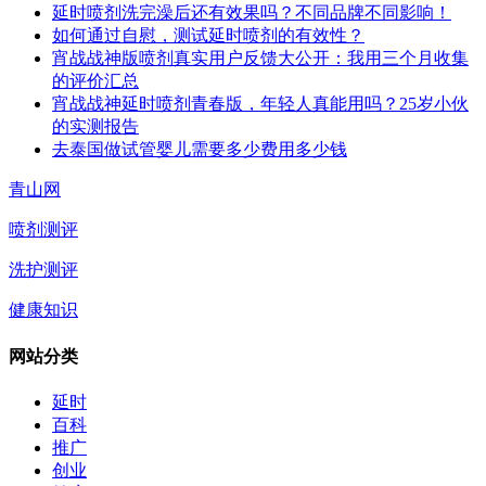
延时喷剂洗完澡后还有效果吗？不同品牌不同影响！
如何通过自慰，测试延时喷剂的有效性？
宵战战神版喷剂真实用户反馈大公开：我用三个月收集
的评价汇总
宵战战神延时喷剂青春版，年轻人真能用吗？25岁小伙
的实测报告
去泰国做试管婴儿需要多少费用多少钱
青山网
喷剂测评
洗护测评
健康知识
网站分类
延时
百科
推广
创业