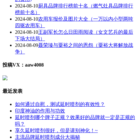
2024-08-10
厨具品牌排行榜前十名（燃气灶具品牌排行
榜前十名）
2024-08-10
农用车报价及图片大全（一万以内小型两吨
四驱农用车）
2024-08-10
王副军长怎么日田雨阅读（女文艺兵的最后
下场大结局）
2024-08-09
聂荣瑧与粟裕之间的恩怨（粟裕大将解放战
争）
投稿VX：aaw4008
最近发表
如何通过自慰，测试延时喷剂的有效性？
印度神油的作用与功效
延时喷剂哪个牌子正规？效果好的品牌就一定是正规的
吗？
享久延时喷剂很好，但是请别神化！~
主流品牌延时喷剂成分大揭秘