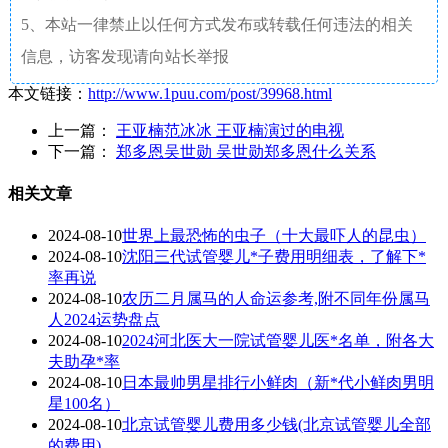
5、本站一律禁止以任何方式发布或转载任何违法的相关
信息，访客发现请向站长举报
本文链接：
http://www.1puu.com/post/39968.html
上一篇：
王亚楠范冰冰 王亚楠演过的电视
下一篇：
郑多恩吴世勋 吴世勋郑多恩什么关系
相关文章
2024-08-10
世界上最恐怖的虫子（十大最吓人的昆虫）
2024-08-10
沈阳三代试管婴儿*子费用明细表，了解下*
率再说
2024-08-10
农历二月属马的人命运参考,附不同年份属马
人2024运势盘点
2024-08-10
2024河北医大一院试管婴儿医*名单，附各大
夫助孕*率
2024-08-10
日本最帅男星排行小鲜肉（新*代小鲜肉男明
星100名）
2024-08-10
北京试管婴儿费用多少钱(北京试管婴儿全部
的费用)