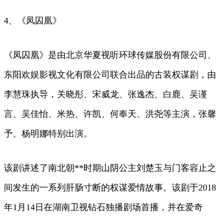
4、《凤囚凰》
《凤囚凰》是由北京华夏视听环球传媒股份有限公司、
东阳欢娱影视文化有限公司联合出品的古装权谋剧，由
李慧珠执导，关晓彤、宋威龙、张逸杰、白鹿、吴谨
言、吴佳怡、米热、许凯、何奉天、洪尧等主演，张馨
予、杨明娜特别出演。
该剧讲述了南北朝**时期山阴公主刘楚玉与门客容止之
间发生的一系列肝肠寸断的权谋爱情故事。该剧于2018
年1月14日在湖南卫视钻石独播剧场首播，并在爱奇