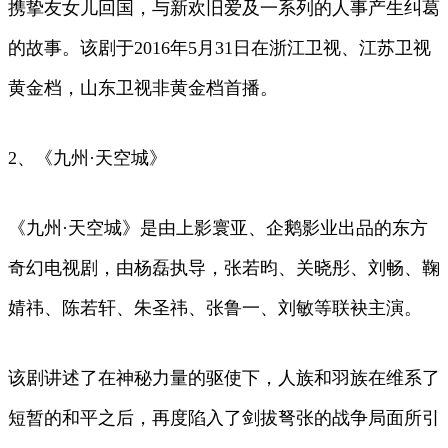
携挚友女儿回国，与新欢旧爱及一系列的人事产生纠葛
的故事。该剧于2016年5月31日在浙江卫视、江苏卫视
黄金档，山东卫视非黄金档首播。
2、《九州·天空城》
《九州·天空城》是由上影寰亚、企鹅影业出品的东方
奇幻电视剧，由杨磊执导，张若昀、关晓彤、刘畅、鞠
婧祎、陈若轩、朱圣祎、张鲁一、刘敏等联袂主演。
该剧讲述了在神秘力量的驱使下，人族和羽族在维系了
短暂的和平之后，再度陷入了剑拔弩张的战争局面所引