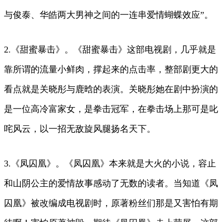
与俊泰、华皓两大男神之间的一连串爱情蝴蝶效应”。
2.《甜蜜暴击》。《甜蜜暴击》这部电视剧，几乎就是
靠所谓的流量小鲜肉，撑起来的点击率，整部剧更大的
看点就是关晓彤与鹿晗的表演。关晓彤她在剧中扮演的
是一位高冷富家女，是拳击冠军，在拳击场上那可是叱
咤风云，以一招无敌旋风腿扬名天下。
3.《凤囚凰》。《凤囚凰》本来就是大火的小说，容止
和山阴公主的爱情故事感动了无数的读者。当知道《凤
囚凰》被改编成电视剧时，原著粉丝们那是又害怕有期