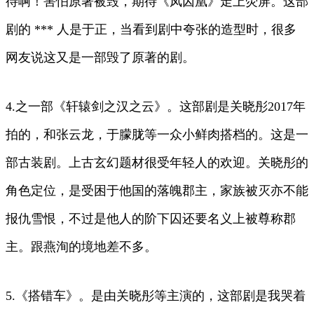
待啊！害怕原著被毁，期待《凤囚凰》走上荧屏。这部
剧的 *** 人是于正，当看到剧中夸张的造型时，很多
网友说这又是一部毁了原著的剧。
4.之一部《轩辕剑之汉之云》。这部剧是关晓彤2017年
拍的，和张云龙，于朦胧等一众小鲜肉搭档的。这是一
部古装剧。上古玄幻题材很受年轻人的欢迎。关晓彤的
角色定位，是受困于他国的落魄郡主，家族被灭亦不能
报仇雪恨，不过是他人的阶下囚还要名义上被尊称郡
主。跟燕洵的境地差不多。
5.《搭错车》。是由关晓彤等主演的，这部剧是我哭着