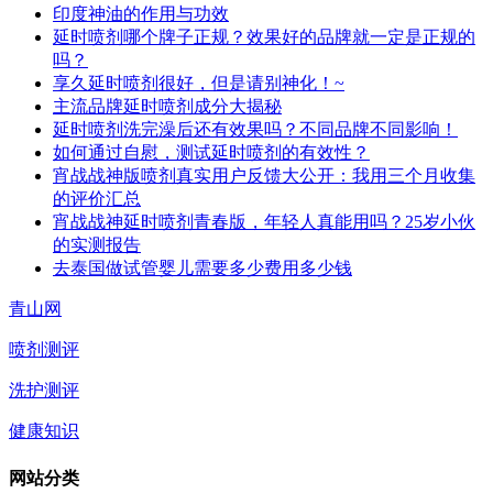
印度神油的作用与功效
延时喷剂哪个牌子正规？效果好的品牌就一定是正规的
吗？
享久延时喷剂很好，但是请别神化！~
主流品牌延时喷剂成分大揭秘
延时喷剂洗完澡后还有效果吗？不同品牌不同影响！
如何通过自慰，测试延时喷剂的有效性？
宵战战神版喷剂真实用户反馈大公开：我用三个月收集
的评价汇总
宵战战神延时喷剂青春版，年轻人真能用吗？25岁小伙
的实测报告
去泰国做试管婴儿需要多少费用多少钱
青山网
喷剂测评
洗护测评
健康知识
网站分类