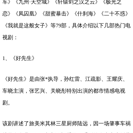
车》《九州·天空城》《轩辕剑之汉之云》《极光之
恋》《凤囚凰》《甜蜜暴击》《什刹海》《二十不惑》
《我就是这般女子》等79部，具体介绍以下几部热门电
视剧：
1、《好先生》
《好先生》是由张*执导，孙红雷、江疏影、王耀庆、
车晓主演，张艺兴、关晓彤特别出演的都市情感电视
剧。
该剧讲述了旅美米其林三星厨师陆远，因一场肇事车祸