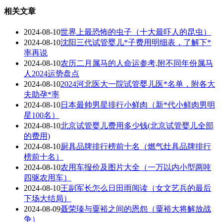
相关文章
2024-08-10
世界上最恐怖的虫子（十大最吓人的昆虫）
2024-08-10
沈阳三代试管婴儿*子费用明细表，了解下*
率再说
2024-08-10
农历二月属马的人命运参考,附不同年份属马
人2024运势盘点
2024-08-10
2024河北医大一院试管婴儿医*名单，附各大
夫助孕*率
2024-08-10
日本最帅男星排行小鲜肉（新*代小鲜肉男明
星100名）
2024-08-10
北京试管婴儿费用多少钱(北京试管婴儿全部
的费用)
2024-08-10
厨具品牌排行榜前十名（燃气灶具品牌排行
榜前十名）
2024-08-10
农用车报价及图片大全（一万以内小型两吨
四驱农用车）
2024-08-10
王副军长怎么日田雨阅读（女文艺兵的最后
下场大结局）
2024-08-09
聂荣瑧与粟裕之间的恩怨（粟裕大将解放战
争）