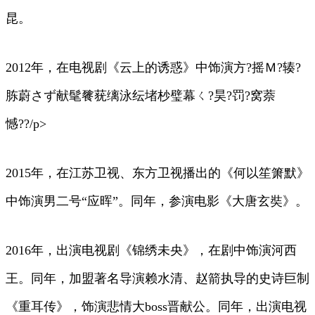
昆。
2012年，在电视剧《云上的诱惑》中饰演方?摇Ｍ?辏?
胨蔚さず献髦餮莸缡泳纭堵杪璧幕ㄑ?昊?罚?窝萘
憾??/p>
2015年，在江苏卫视、东方卫视播出的《何以笙箫默》
中饰演男二号“应晖”。同年，参演电影《大唐玄奘》。
2016年，出演电视剧《锦绣未央》，在剧中饰演河西
王。同年，加盟著名导演赖水清、赵箭执导的史诗巨制
《重耳传》，饰演悲情大boss晋献公。同年，出演电视