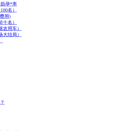
夫助孕*率
00名）
费用)
前十名）
驱农用车）
场大结局）
）
？