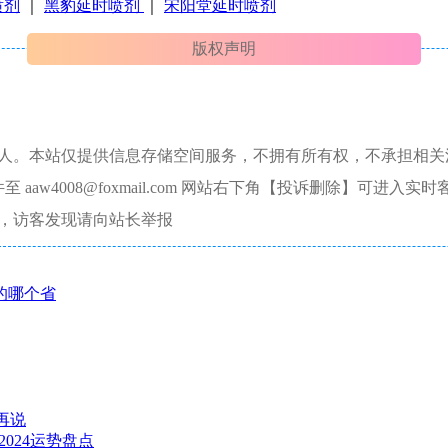
喷剂
｜
黑豹延时喷剂
｜
宋阳堂延时喷剂
版权声明
本人。本站仅提供信息存储空间服务，不拥有所有权，不承担相关
aw4008@foxmail.com 网站右下角【投诉删除】可进入实时
，访客发现请向站长举报
的哪个省
再说
024运势盘点