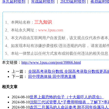
享久延时喷剂
｜
宵战延时喷剂
｜
2H2D延时喷剂
｜
夜劲延时
三九知识
1、本网站名称：
2、本站永久网址：
www.1puu.com
3、本文内容由互联网用户自发贡献，该文观点仅代表作者
4、如发现本站有涉嫌抄袭侵权/违法违规的内容， 请发送邮件至 a
5、本站一律禁止以任何方式发布或转载任何违法的相关信息
本文链接：
http://www.1puu.com/post/39866.html
上一篇：
全国高考录取分数线 全国高考录取分数线更高
下一篇：
田中理惠体操 田中理惠直播
相关文章
2024-08-10
世界上最恐怖的虫子（十大最吓人的昆虫）
2024-08-10
沈阳三代试管婴儿*子费用明细表，了解下*率
2024-08-10
农历二月属马的人命运参考,附不同年份属马人2