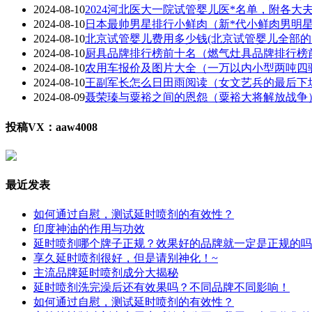
2024-08-10
2024河北医大一院试管婴儿医*名单，附各大
2024-08-10
日本最帅男星排行小鲜肉（新*代小鲜肉男明星1
2024-08-10
北京试管婴儿费用多少钱(北京试管婴儿全部的
2024-08-10
厨具品牌排行榜前十名（燃气灶具品牌排行榜
2024-08-10
农用车报价及图片大全（一万以内小型两吨四
2024-08-10
王副军长怎么日田雨阅读（女文艺兵的最后下
2024-08-09
聂荣瑧与粟裕之间的恩怨（粟裕大将解放战争
投稿VX：aaw4008
最近发表
如何通过自慰，测试延时喷剂的有效性？
印度神油的作用与功效
延时喷剂哪个牌子正规？效果好的品牌就一定是正规的吗
享久延时喷剂很好，但是请别神化！~
主流品牌延时喷剂成分大揭秘
延时喷剂洗完澡后还有效果吗？不同品牌不同影响！
如何通过自慰，测试延时喷剂的有效性？