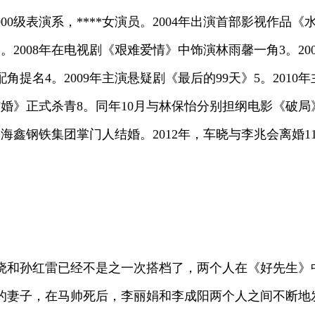
000级表演系，****女演员。2004年出演首部影视作品
。2008年在电视剧《艰难爱情》中饰演林雨馨一角3。2
名4。2009年主演悬疑剧《最后的99天》5。2010年
婚》正式杀青8。同年10月与林保怡分别担纲电影《破局》
富海鑫钢铁集团掌门人结婚。2012年，车晓与李兆会离婚1
晓和孙红雷已经不是之一次搭档了，两个人在《好先生》
的妻子，在马帅死后，李丽娟和李成阳两个人之间不断地