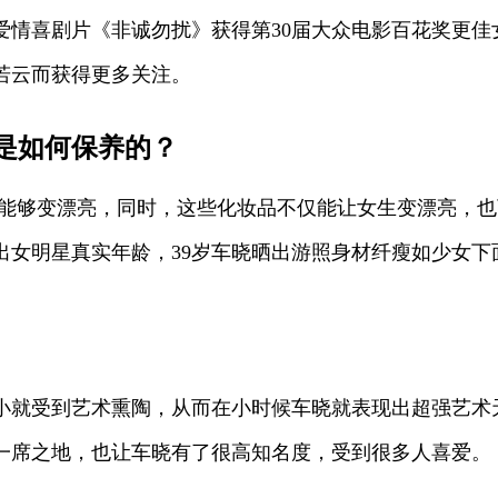
凭借爱情喜剧片《非诚勿扰》获得第30届大众电影百花奖
徐若云而获得更多关注。
是如何保养的？
己能够变漂亮，同时，这些化妆品不仅能让女生变漂亮，
出女明星真实年龄，39岁车晓晒出游照身材纤瘦如少女下
小就受到艺术熏陶，从而在小时候车晓就表现出超强艺术
一席之地，也让车晓有了很高知名度，受到很多人喜爱。