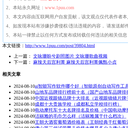
2、本站永久网址：
www.1puu.com
3、本文内容由互联网用户自发贡献，该文观点仅代表作者
4、如发现本站有涉嫌抄袭侵权/违法违规的内容， 请发送邮件至 a
5、本站一律禁止以任何方式发布或转载任何违法的相关信息
本文链接：
http://www.1puu.com/post/39804.html
上一篇：
文咏珊盼兮剧照图片 文咏珊歌曲视频
下一篇：
麻辣天后宫利菁 麻辣天后宫利菁佩甄小贞
相关文章
2024-08-10
ai智能写作软件哪个好（智能原创自动写作工
2024-08-10
山地车品牌排行榜前十名（国产山地车品牌排
2024-08-10
中国近视眼镜品牌十大排名（近视眼镜镜片牌
2024-08-10
成都十大贵族学校（成都私立学校排行榜）
2024-08-10
电动摩托车十大名牌排名及价格（中国电动摩
2024-08-09
洁丽雅的毛巾怎么样（洁丽雅属于什么档次）
2024-08-09
王朝大酒窖葡萄酒价格表（王朝经典干红葡萄