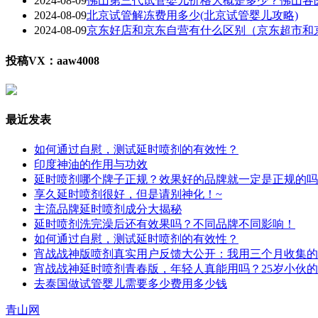
2024-08-09
佛山第三代试管婴儿价格大概是多少？佛山各
2024-08-09
北京试管解冻费用多少(北京试管婴儿攻略)
2024-08-09
京东好店和京东自营有什么区别（京东超市和
投稿VX：aaw4008
最近发表
如何通过自慰，测试延时喷剂的有效性？
印度神油的作用与功效
延时喷剂哪个牌子正规？效果好的品牌就一定是正规的吗
享久延时喷剂很好，但是请别神化！~
主流品牌延时喷剂成分大揭秘
延时喷剂洗完澡后还有效果吗？不同品牌不同影响！
如何通过自慰，测试延时喷剂的有效性？
宵战战神版喷剂真实用户反馈大公开：我用三个月收集的
宵战战神延时喷剂青春版，年轻人真能用吗？25岁小伙
去泰国做试管婴儿需要多少费用多少钱
青山网