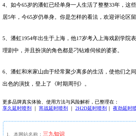
4、如今65岁的潘虹已经单身一人生活了整整33年，
居5年，今65岁仍单身。你是怎样的看法，欢迎评论区
5、潘虹1954年出生于上海，他17岁考入上海戏剧
理剧中，并且扮演的角色都是刁钻难伺候的婆婆。
6、潘虹和米家山由于经常聚少离多的生活，使他们之
出色的演技，登上了《时期周刊》。
更多品牌真实体验、使用方法与风险解析，已整理在：
享久延时喷剂
｜
宵战延时喷剂
｜
2H2D延时喷剂
｜
夜劲延时
三九知识
1、本网站名称：