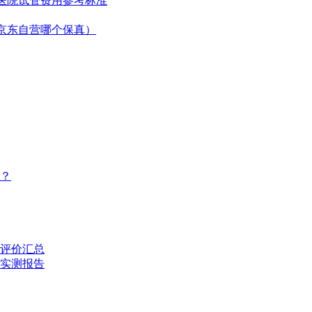
医院试管费用参考标准
京东自营哪个保真）
？
评价汇总
的实测报告