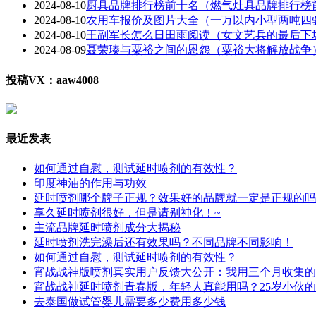
2024-08-10
厨具品牌排行榜前十名（燃气灶具品牌排行榜
2024-08-10
农用车报价及图片大全（一万以内小型两吨四
2024-08-10
王副军长怎么日田雨阅读（女文艺兵的最后下
2024-08-09
聂荣瑧与粟裕之间的恩怨（粟裕大将解放战争
投稿VX：aaw4008
最近发表
如何通过自慰，测试延时喷剂的有效性？
印度神油的作用与功效
延时喷剂哪个牌子正规？效果好的品牌就一定是正规的吗
享久延时喷剂很好，但是请别神化！~
主流品牌延时喷剂成分大揭秘
延时喷剂洗完澡后还有效果吗？不同品牌不同影响！
如何通过自慰，测试延时喷剂的有效性？
宵战战神版喷剂真实用户反馈大公开：我用三个月收集的
宵战战神延时喷剂青春版，年轻人真能用吗？25岁小伙
去泰国做试管婴儿需要多少费用多少钱