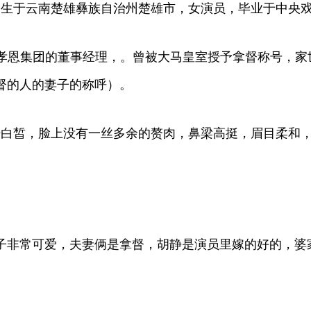
3日出生于云南楚雄彝族自治州楚雄市，女演员，毕业于中央
亚孝恩集团的董事经理，。曾被大马皇室授予拿督称号，家
督的人的妻子的称呼）。
肤白皙，脸上没有一丝多余的赘肉，鼻梁高挺，眉目柔和，
子非常可爱，夫妻俩是拿督，胡静是演员里嫁的好的，婆