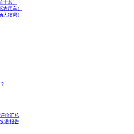
前十名）
驱农用车）
场大结局）
）
？
评价汇总
的实测报告