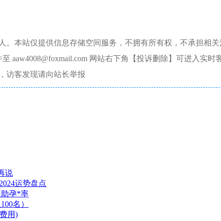
本人。本站仅提供信息存储空间服务，不拥有所有权，不承担相关
aw4008@foxmail.com 网站右下角【投诉删除】可进入实时
，访客发现请向站长举报
再说
024运势盘点
夫助孕*率
00名）
费用)