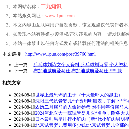
三九知识
1、本网站名称：
2、本站永久网址：
www.1puu.com
3、本文内容由互联网用户自发贡献，该文观点仅代表作者
4、如发现本站有涉嫌抄袭侵权/违法违规的内容， 请发送邮件至 a
5、本站一律禁止以任何方式发布或转载任何违法的相关信息
本文链接：
http://www.1puu.com/post/39760.html
上一篇：
乒乓球刘诗文个人资料 乒乓球刘诗雯,个人资料
下一篇：
布加迪威航爱马仕 布加迪威航爱马仕 *** 款
相关文章
2024-08-10
世界上最恐怖的虫子（十大最吓人的昆虫）
2024-08-10
沈阳三代试管婴儿*子费用明细表，了解下*率
2024-08-10
农历二月属马的人命运参考,附不同年份属马人2
2024-08-10
2024河北医大一院试管婴儿医*名单，附各大
2024-08-10
日本最帅男星排行小鲜肉（新*代小鲜肉男明星1
2024-08-10
北京试管婴儿费用多少钱(北京试管婴儿全部的