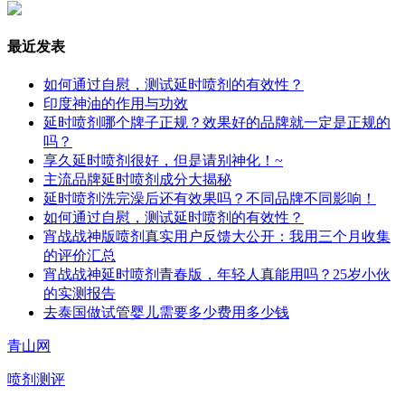
最近发表
如何通过自慰，测试延时喷剂的有效性？
印度神油的作用与功效
延时喷剂哪个牌子正规？效果好的品牌就一定是正规的
吗？
享久延时喷剂很好，但是请别神化！~
主流品牌延时喷剂成分大揭秘
延时喷剂洗完澡后还有效果吗？不同品牌不同影响！
如何通过自慰，测试延时喷剂的有效性？
宵战战神版喷剂真实用户反馈大公开：我用三个月收集
的评价汇总
宵战战神延时喷剂青春版，年轻人真能用吗？25岁小伙
的实测报告
去泰国做试管婴儿需要多少费用多少钱
青山网
喷剂测评