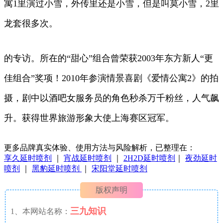
寓1里演过小雪，外传里还是小雪，但是叫莫小雪，2里
龙套很多次。
的专访。所在的“甜心”组合曾荣获2003年东方新人“更
佳组合”奖项！2010年参演情景喜剧《爱情公寓2》的拍
摄，剧中以酒吧女服务员的角色秒杀万千粉丝，人气飙
升。获得世界旅游形象大使上海赛区冠军。
更多品牌真实体验、使用方法与风险解析，已整理在：
享久延时喷剂
｜
宵战延时喷剂
｜
2H2D延时喷剂
｜
夜劲延时
喷剂
｜
黑豹延时喷剂
｜
宋阳堂延时喷剂
版权声明
三九知识
1、本网站名称：