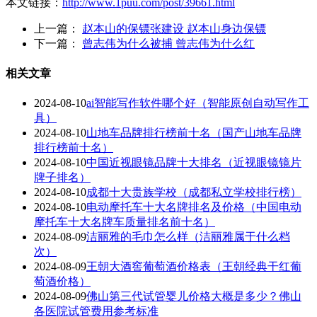
本文链接：
http://www.1puu.com/post/39661.html
上一篇：
赵本山的保镖张建设 赵本山身边保镖
下一篇：
曾志伟为什么被捕 曾志伟为什么红
相关文章
2024-08-10
ai智能写作软件哪个好（智能原创自动写作工
具）
2024-08-10
山地车品牌排行榜前十名（国产山地车品牌
排行榜前十名）
2024-08-10
中国近视眼镜品牌十大排名（近视眼镜镜片
牌子排名）
2024-08-10
成都十大贵族学校（成都私立学校排行榜）
2024-08-10
电动摩托车十大名牌排名及价格（中国电动
摩托车十大名牌车质量排名前十名）
2024-08-09
洁丽雅的毛巾怎么样（洁丽雅属于什么档
次）
2024-08-09
王朝大酒窖葡萄酒价格表（王朝经典干红葡
萄酒价格）
2024-08-09
佛山第三代试管婴儿价格大概是多少？佛山
各医院试管费用参考标准