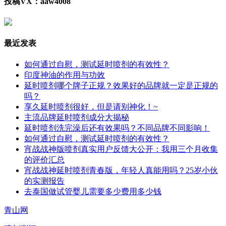
投稿VX：aaw4008
最近发表
如何通过自慰，测试延时喷剂的有效性？
印度神油的作用与功效
延时喷剂哪个牌子正规？效果好的品牌就一定是正规的
吗？
享久延时喷剂很好，但是请别神化！~
主流品牌延时喷剂成分大揭秘
延时喷剂洗完澡后还有效果吗？不同品牌不同影响！
如何通过自慰，测试延时喷剂的有效性？
宵战战神版喷剂真实用户反馈大公开：我用三个月收集
的评价汇总
宵战战神延时喷剂青春版，年轻人真能用吗？25岁小伙
的实测报告
去泰国做试管婴儿需要多少费用多少钱
青山网