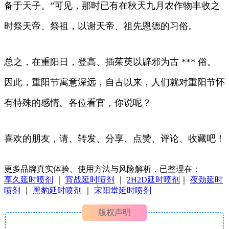
备于天子。”可见，那时已有在秋天九月农作物丰收之
时祭天帝、祭祖，以谢天帝、祖先恩德的习俗。
总之，在重阳日，登高、插茱萸以辟邪为古 *** 俗。
因此，重阳节寓意深远，自古以来，人们就对重阳节怀
有特殊的感情。各位看官，你说呢？
喜欢的朋友，请、转发、分享、点赞、评论、收藏吧！
更多品牌真实体验、使用方法与风险解析，已整理在：
享久延时喷剂
｜
宵战延时喷剂
｜
2H2D延时喷剂
｜
夜劲延时
喷剂
｜
黑豹延时喷剂
｜
宋阳堂延时喷剂
版权声明