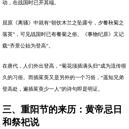
动，在战国时已开其端。
屈原《离骚》中就有“朝饮木兰之坠露兮，夕餐秋菊之
落英”，可见战国时已有餐菊之俗。《事物纪原》又记
载“齐景公始为登高”。
在唐代，人们外出登高，“菊花须插满头归”成为流传很
久的习俗。而插茱萸又是另外的一个习俗，“遥知兄弟
登高处，遍插茱萸少一人”的诗句即是明证。
三、重阳节的来历：黄帝忌日
和祭祀说