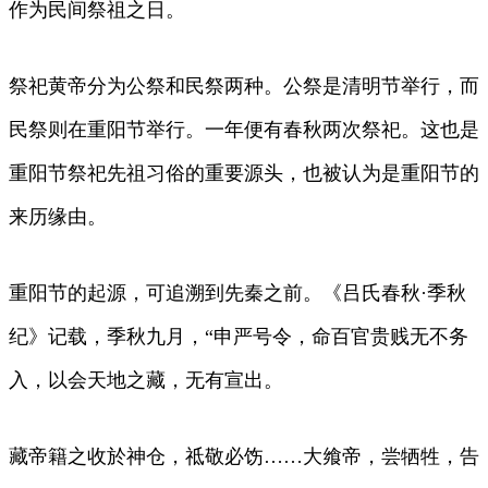
作为民间祭祖之日。
祭祀黄帝分为公祭和民祭两种。公祭是清明节举行，而
民祭则在重阳节举行。一年便有春秋两次祭祀。这也是
重阳节祭祀先祖习俗的重要源头，也被认为是重阳节的
来历缘由。
重阳节的起源，可追溯到先秦之前。《吕氏春秋·季秋
纪》记载，季秋九月，“申严号令，命百官贵贱无不务
入，以会天地之藏，无有宣出。
藏帝籍之收於神仓，祗敬必饬……大飨帝，尝牺牲，告