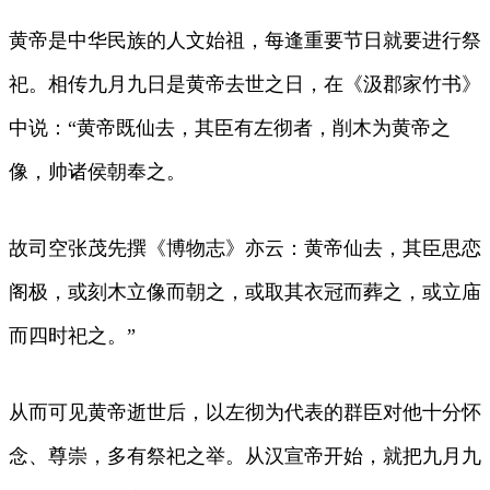
黄帝是中华民族的人文始祖，每逢重要节日就要进行祭
祀。相传九月九日是黄帝去世之日，在《汲郡家竹书》
中说：“黄帝既仙去，其臣有左彻者，削木为黄帝之
像，帅诸侯朝奉之。
故司空张茂先撰《博物志》亦云：黄帝仙去，其臣思恋
阁极，或刻木立像而朝之，或取其衣冠而葬之，或立庙
而四时祀之。”
从而可见黄帝逝世后，以左彻为代表的群臣对他十分怀
念、尊崇，多有祭祀之举。从汉宣帝开始，就把九月九