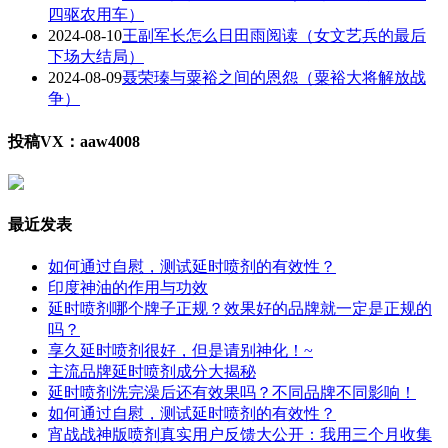
四驱农用车）
2024-08-10
王副军长怎么日田雨阅读（女文艺兵的最后
下场大结局）
2024-08-09
聂荣瑧与粟裕之间的恩怨（粟裕大将解放战
争）
投稿VX：aaw4008
最近发表
如何通过自慰，测试延时喷剂的有效性？
印度神油的作用与功效
延时喷剂哪个牌子正规？效果好的品牌就一定是正规的
吗？
享久延时喷剂很好，但是请别神化！~
主流品牌延时喷剂成分大揭秘
延时喷剂洗完澡后还有效果吗？不同品牌不同影响！
如何通过自慰，测试延时喷剂的有效性？
宵战战神版喷剂真实用户反馈大公开：我用三个月收集