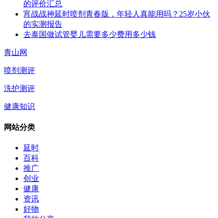
的评价汇总
宵战战神延时喷剂青春版，年轻人真能用吗？25岁小伙
的实测报告
去泰国做试管婴儿需要多少费用多少钱
青山网
喷剂测评
洗护测评
健康知识
网站分类
延时
百科
推广
创业
健康
资讯
好物