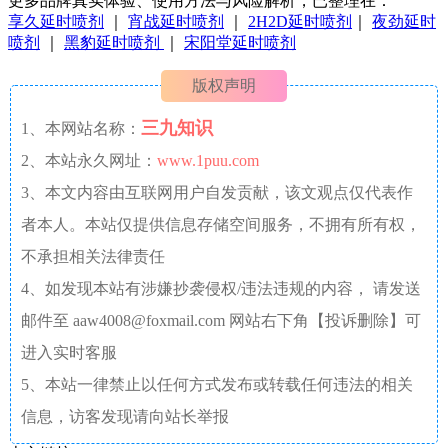
更多品牌真实体验、使用方法与风险解析，已整理在：
享久延时喷剂
｜
宵战延时喷剂
｜
2H2D延时喷剂
｜
夜劲延时
喷剂
｜
黑豹延时喷剂
｜
宋阳堂延时喷剂
版权声明
三九知识
1、本网站名称：
2、本站永久网址：
www.1puu.com
3、本文内容由互联网用户自发贡献，该文观点仅代表作
者本人。本站仅提供信息存储空间服务，不拥有所有权，
不承担相关法律责任
4、如发现本站有涉嫌抄袭侵权/违法违规的内容， 请发送
邮件至 aaw4008@foxmail.com 网站右下角【投诉删除】可
进入实时客服
5、本站一律禁止以任何方式发布或转载任何违法的相关
信息，访客发现请向站长举报