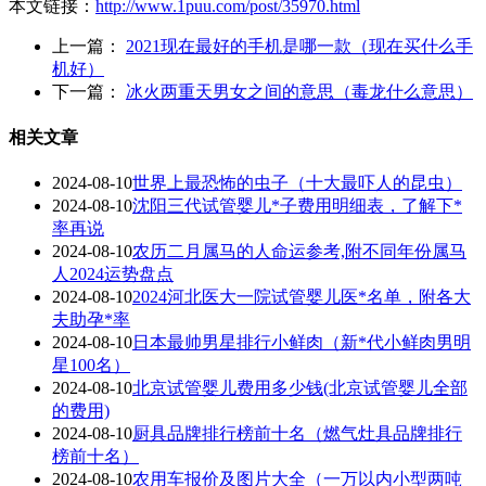
本文链接：
http://www.1puu.com/post/35970.html
上一篇：
2021现在最好的手机是哪一款（现在买什么手
机好）
下一篇：
冰火两重天男女之间的意思（毒龙什么意思）
相关文章
2024-08-10
世界上最恐怖的虫子（十大最吓人的昆虫）
2024-08-10
沈阳三代试管婴儿*子费用明细表，了解下*
率再说
2024-08-10
农历二月属马的人命运参考,附不同年份属马
人2024运势盘点
2024-08-10
2024河北医大一院试管婴儿医*名单，附各大
夫助孕*率
2024-08-10
日本最帅男星排行小鲜肉（新*代小鲜肉男明
星100名）
2024-08-10
北京试管婴儿费用多少钱(北京试管婴儿全部
的费用)
2024-08-10
厨具品牌排行榜前十名（燃气灶具品牌排行
榜前十名）
2024-08-10
农用车报价及图片大全（一万以内小型两吨