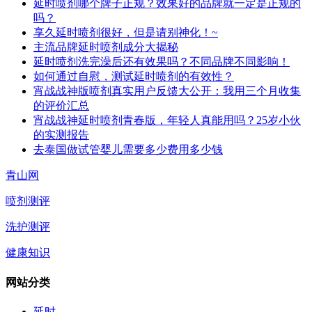
延时喷剂哪个牌子正规？效果好的品牌就一定是正规的
吗？
享久延时喷剂很好，但是请别神化！~
主流品牌延时喷剂成分大揭秘
延时喷剂洗完澡后还有效果吗？不同品牌不同影响！
如何通过自慰，测试延时喷剂的有效性？
宵战战神版喷剂真实用户反馈大公开：我用三个月收集
的评价汇总
宵战战神延时喷剂青春版，年轻人真能用吗？25岁小伙
的实测报告
去泰国做试管婴儿需要多少费用多少钱
青山网
喷剂测评
洗护测评
健康知识
网站分类
延时