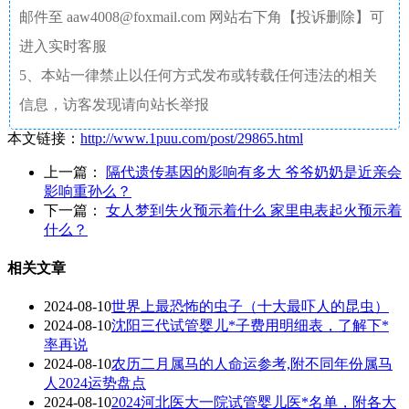
邮件至 aaw4008@foxmail.com 网站右下角【投诉删除】可
进入实时客服
5、本站一律禁止以任何方式发布或转载任何违法的相关
信息，访客发现请向站长举报
本文链接：
http://www.1puu.com/post/29865.html
上一篇：
隔代遗传基因的影响有多大 爷爷奶奶是近亲会
影响重孙么？
下一篇：
女人梦到失火预示着什么 家里电表起火预示着
什么？
相关文章
2024-08-10
世界上最恐怖的虫子（十大最吓人的昆虫）
2024-08-10
沈阳三代试管婴儿*子费用明细表，了解下*
率再说
2024-08-10
农历二月属马的人命运参考,附不同年份属马
人2024运势盘点
2024-08-10
2024河北医大一院试管婴儿医*名单，附各大