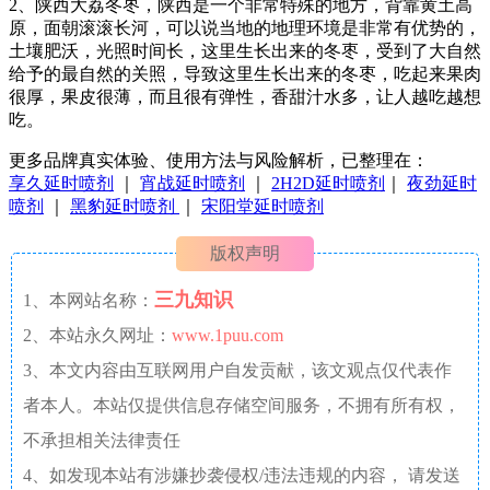
2、陕西大荔冬枣，陕西是一个非常特殊的地方，背靠黄土高
原，面朝滚滚长河，可以说当地的地理环境是非常有优势的，
土壤肥沃，光照时间长，这里生长出来的冬枣，受到了大自然
给予的最自然的关照，导致这里生长出来的冬枣，吃起来果肉
很厚，果皮很薄，而且很有弹性，香甜汁水多，让人越吃越想
吃。
更多品牌真实体验、使用方法与风险解析，已整理在：
享久延时喷剂
｜
宵战延时喷剂
｜
2H2D延时喷剂
｜
夜劲延时
喷剂
｜
黑豹延时喷剂
｜
宋阳堂延时喷剂
版权声明
三九知识
1、本网站名称：
2、本站永久网址：
www.1puu.com
3、本文内容由互联网用户自发贡献，该文观点仅代表作
者本人。本站仅提供信息存储空间服务，不拥有所有权，
不承担相关法律责任
4、如发现本站有涉嫌抄袭侵权/违法违规的内容， 请发送