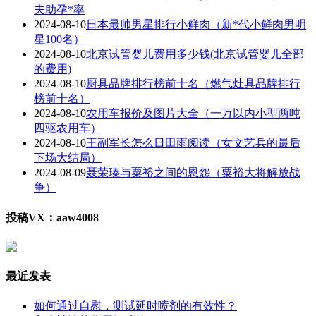
夫助孕*率
2024-08-10
日本最帅男星排行小鲜肉（新*代小鲜肉男明
星100名）
2024-08-10
北京试管婴儿费用多少钱(北京试管婴儿全部
的费用)
2024-08-10
厨具品牌排行榜前十名（燃气灶具品牌排行
榜前十名）
2024-08-10
农用车报价及图片大全（一万以内小型两吨
四驱农用车）
2024-08-10
王副军长怎么日田雨阅读（女文艺兵的最后
下场大结局）
2024-08-09
聂荣瑧与粟裕之间的恩怨（粟裕大将解放战
争）
投稿VX：aaw4008
最近发表
如何通过自慰，测试延时喷剂的有效性？