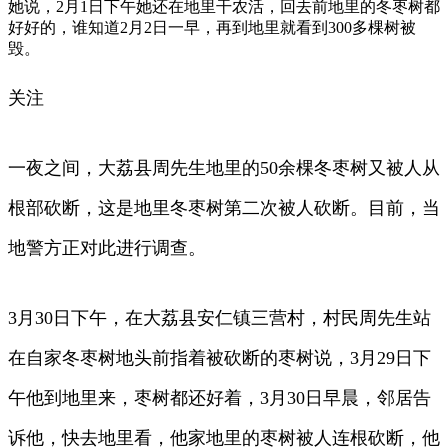
她说，2月1日下午她还在地里干农活，回去前地里的冬枣树都
好好的，谁知道2月2日一早，再到地里就看到300多棵树被
毁。
关注
一夜之间，大荔县周先生地里的50余棵冬枣树又被人从
根部砍断，这是地里冬枣树第二次被人砍断。目前，当
地警方正对此进行调查。
3月30日下午，在大荔县安仁镇三营村，村民周先生站
在自家冬枣树地头前指着被砍断的枣树说，3月29日下
午他到地里来，枣树都还好着，3月30日早晨，邻居告
诉他，快去地里看，他家地里的枣树被人连根砍断，他