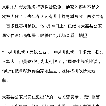
来到地里就发现多行枣树被砍倒。他家的枣树不是之一
次被人砍了，去年冬天还有几十棵枣树被砍，两次共有
一百多棵枣树被砍。他3月30日上午已经向大荔县公安
局安仁派出所报警，民警也到现场查看、拍照。
“一棵树也就10元钱左右，100棵树也就一千多元，损失
不算大，但是这种行为太可恨了，”周先生气愤地说，
你哪怕把树移到你自家地里去，这样将树砍断太造
孽。”
大荔县公安局安仁派出所的一名民警表示，接到报警