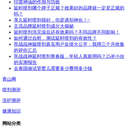
印度神油的作用与功效
延时喷剂哪个牌子正规？效果好的品牌就一定是正规的
吗？
享久延时喷剂很好，但是请别神化！~
主流品牌延时喷剂成分大揭秘
延时喷剂洗完澡后还有效果吗？不同品牌不同影响！
如何通过自慰，测试延时喷剂的有效性？
宵战战神版喷剂真实用户反馈大公开：我用三个月收集
的评价汇总
宵战战神延时喷剂青春版，年轻人真能用吗？25岁小伙
的实测报告
去泰国做试管婴儿需要多少费用多少钱
青山网
喷剂测评
洗护测评
健康知识
网站分类