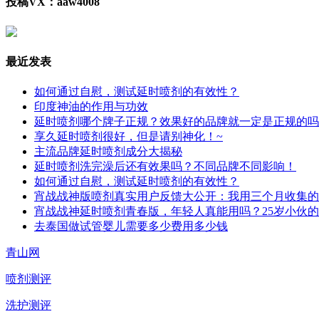
投稿VX：aaw4008
最近发表
如何通过自慰，测试延时喷剂的有效性？
印度神油的作用与功效
延时喷剂哪个牌子正规？效果好的品牌就一定是正规的吗
享久延时喷剂很好，但是请别神化！~
主流品牌延时喷剂成分大揭秘
延时喷剂洗完澡后还有效果吗？不同品牌不同影响！
如何通过自慰，测试延时喷剂的有效性？
宵战战神版喷剂真实用户反馈大公开：我用三个月收集的
宵战战神延时喷剂青春版，年轻人真能用吗？25岁小伙
去泰国做试管婴儿需要多少费用多少钱
青山网
喷剂测评
洗护测评