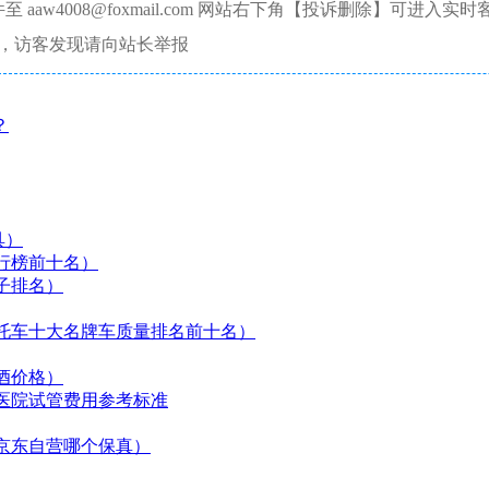
aw4008@foxmail.com 网站右下角【投诉删除】可进入实时
，访客发现请向站长举报
？
具）
行榜前十名）
子排名）
托车十大名牌车质量排名前十名）
酒价格）
医院试管费用参考标准
京东自营哪个保真）