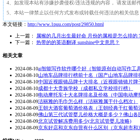
4、如发现本站有涉嫌抄袭侵权/违法违规的内容， 请发送邮件至 a
5、本站一律禁止以任何方式发布或转载任何违法的相关信息
本文链接：
http://www.1puu.com/post/29850.html
上一篇：
属猴的几月出生最好命 月份的属相是怎么排的
下一篇：
热带的的英语翻译 sunshine中文意思？
相关文章
2024-08-10
ai智能写作软件哪个好（智能原创自动写作工
2024-08-10
山地车品牌排行榜前十名（国产山地车品牌排
2024-08-10
中国近视眼镜品牌十大排名（近视眼镜镜片牌
2024-08-10
成都十大贵族学校（成都私立学校排行榜）
2024-08-10
电动摩托车十大名牌排名及价格（中国电动摩
2024-08-09
洁丽雅的毛巾怎么样（洁丽雅属于什么档次）
2024-08-09
王朝大酒窖葡萄酒价格表（王朝经典干红葡萄
2024-08-09
佛山第三代试管婴儿价格大概是多少？佛山各
2024-08-09
北京试管解冻费用多少(北京试管婴儿攻略)
2024-08-09
京东好店和京东自营有什么区别（京东超市和