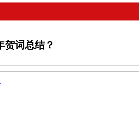
新年贺词总结？
目