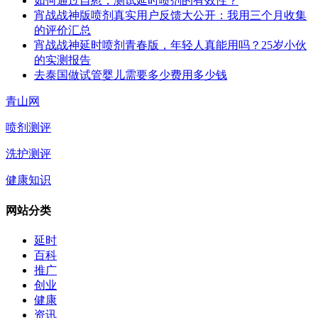
如何通过自慰，测试延时喷剂的有效性？
宵战战神版喷剂真实用户反馈大公开：我用三个月收集
的评价汇总
宵战战神延时喷剂青春版，年轻人真能用吗？25岁小伙
的实测报告
去泰国做试管婴儿需要多少费用多少钱
青山网
喷剂测评
洗护测评
健康知识
网站分类
延时
百科
推广
创业
健康
资讯