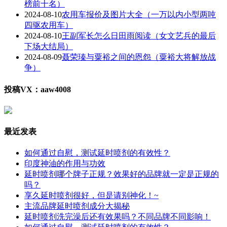
榜前十名）
2024-08-10
农用车报价及图片大全（一万以内小型两吨
四驱农用车）
2024-08-10
王副军长怎么日田雨阅读（女文艺兵的最后
下场大结局）
2024-08-09
聂荣瑧与粟裕之间的恩怨（粟裕大将解放战
争）
投稿VX：aaw4008
最近发表
如何通过自慰，测试延时喷剂的有效性？
印度神油的作用与功效
延时喷剂哪个牌子正规？效果好的品牌就一定是正规的
吗？
享久延时喷剂很好，但是请别神化！~
主流品牌延时喷剂成分大揭秘
延时喷剂洗完澡后还有效果吗？不同品牌不同影响！