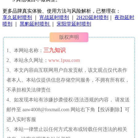
更多品牌真实体验、使用方法与风险解析，已整理在：
享久延时喷剂
｜
宵战延时喷剂
｜
2H2D延时喷剂
｜
夜劲延时
喷剂
｜
黑豹延时喷剂
｜
宋阳堂延时喷剂
版权声明
三九知识
1、本网站名称：
2、本站永久网址：
www.1puu.com
3、本文内容由互联网用户自发贡献，该文观点仅代表作
者本人。本站仅提供信息存储空间服务，不拥有所有权，
不承担相关法律责任
4、如发现本站有涉嫌抄袭侵权/违法违规的内容， 请发送
邮件至 aaw4008@foxmail.com 网站右下角【投诉删除】可
进入实时客服
5、本站一律禁止以任何方式发布或转载任何违法的相关