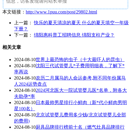
信息，访客发现请向站长举报
本文链接：
http://www.1puu.com/post/29802.html
上一篇：
快乐的夏天清凉的夏天 什么的夏天填空一年级
下册？
下一篇：
绵阳惠科普工招聘信息 绵阳支柱产业？
相关文章
2024-08-10
世界上最恐怖的虫子（十大最吓人的昆虫）
2024-08-10
沈阳三代试管婴儿*子费用明细表，了解下*
率再说
2024-08-10
农历二月属马的人命运参考,附不同年份属马
人2024运势盘点
2024-08-10
2024河北医大一院试管婴儿医*名单，附各大
夫助孕*率
2024-08-10
日本最帅男星排行小鲜肉（新*代小鲜肉男明
星100名）
2024-08-10
北京试管婴儿费用多少钱(北京试管婴儿全部
的费用)
2024-08-10
厨具品牌排行榜前十名（燃气灶具品牌排行