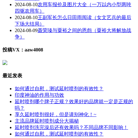
2024-08-10
农用车报价及图片大全（一万以内小型两吨
四驱农用车）
2024-08-10
王副军长怎么日田雨阅读（女文艺兵的最后
下场大结局）
2024-08-09
聂荣瑧与粟裕之间的恩怨（粟裕大将解放战
争）
投稿VX：aaw4008
最近发表
如何通过自慰，测试延时喷剂的有效性？
印度神油的作用与功效
延时喷剂哪个牌子正规？效果好的品牌就一定是正规的
吗？
享久延时喷剂很好，但是请别神化！~
主流品牌延时喷剂成分大揭秘
延时喷剂洗完澡后还有效果吗？不同品牌不同影响！
如何通过自慰，测试延时喷剂的有效性？