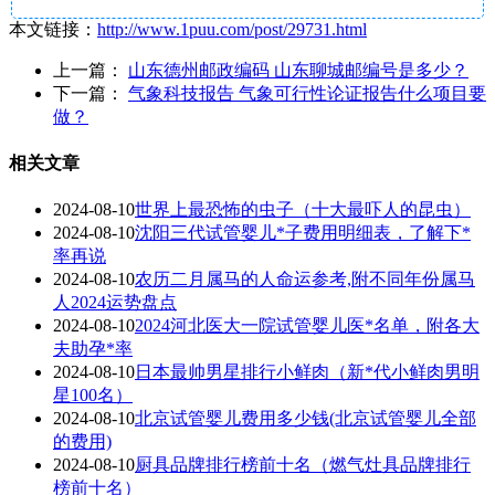
本文链接：
http://www.1puu.com/post/29731.html
上一篇：
山东德州邮政编码 山东聊城邮编号是多少？
下一篇：
气象科技报告 气象可行性论证报告什么项目要
做？
相关文章
2024-08-10
世界上最恐怖的虫子（十大最吓人的昆虫）
2024-08-10
沈阳三代试管婴儿*子费用明细表，了解下*
率再说
2024-08-10
农历二月属马的人命运参考,附不同年份属马
人2024运势盘点
2024-08-10
2024河北医大一院试管婴儿医*名单，附各大
夫助孕*率
2024-08-10
日本最帅男星排行小鲜肉（新*代小鲜肉男明
星100名）
2024-08-10
北京试管婴儿费用多少钱(北京试管婴儿全部
的费用)
2024-08-10
厨具品牌排行榜前十名（燃气灶具品牌排行
榜前十名）