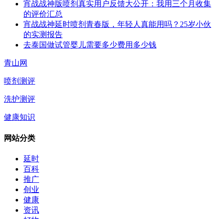
宵战战神版喷剂真实用户反馈大公开：我用三个月收集
的评价汇总
宵战战神延时喷剂青春版，年轻人真能用吗？25岁小伙
的实测报告
去泰国做试管婴儿需要多少费用多少钱
青山网
喷剂测评
洗护测评
健康知识
网站分类
延时
百科
推广
创业
健康
资讯