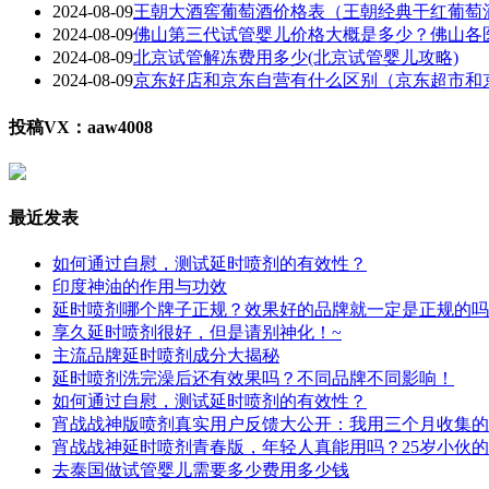
2024-08-09
王朝大酒窖葡萄酒价格表（王朝经典干红葡萄
2024-08-09
佛山第三代试管婴儿价格大概是多少？佛山各
2024-08-09
北京试管解冻费用多少(北京试管婴儿攻略)
2024-08-09
京东好店和京东自营有什么区别（京东超市和
投稿VX：aaw4008
最近发表
如何通过自慰，测试延时喷剂的有效性？
印度神油的作用与功效
延时喷剂哪个牌子正规？效果好的品牌就一定是正规的吗
享久延时喷剂很好，但是请别神化！~
主流品牌延时喷剂成分大揭秘
延时喷剂洗完澡后还有效果吗？不同品牌不同影响！
如何通过自慰，测试延时喷剂的有效性？
宵战战神版喷剂真实用户反馈大公开：我用三个月收集的
宵战战神延时喷剂青春版，年轻人真能用吗？25岁小伙
去泰国做试管婴儿需要多少费用多少钱