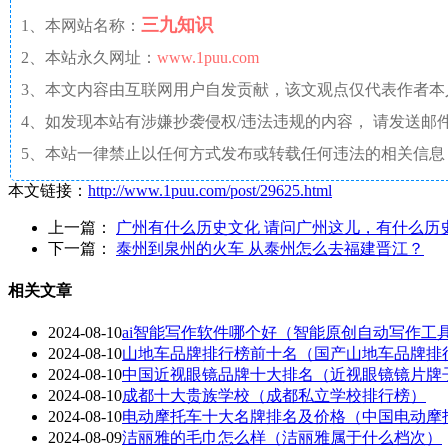
三九知识
1、本网站名称：
2、本站永久网址：
www.1puu.com
3、本文内容由互联网用户自发贡献，该文观点仅代表作者
4、如发现本站有涉嫌抄袭侵权/违法违规的内容， 请发送邮件至 a
5、本站一律禁止以任何方式发布或转载任何违法的相关信息
本文链接：
http://www.1puu.com/post/29625.html
上一篇：
广州有什么历史文化 请问广州这儿，有什么历
下一篇：
泰州到泉州的火车 从泰州怎么去福建晋江？
相关文章
2024-08-10
ai智能写作软件哪个好（智能原创自动写作工
2024-08-10
山地车品牌排行榜前十名（国产山地车品牌排
2024-08-10
中国近视眼镜品牌十大排名（近视眼镜镜片牌
2024-08-10
成都十大贵族学校（成都私立学校排行榜）
2024-08-10
电动摩托车十大名牌排名及价格（中国电动摩
2024-08-09
洁丽雅的毛巾怎么样（洁丽雅属于什么档次）