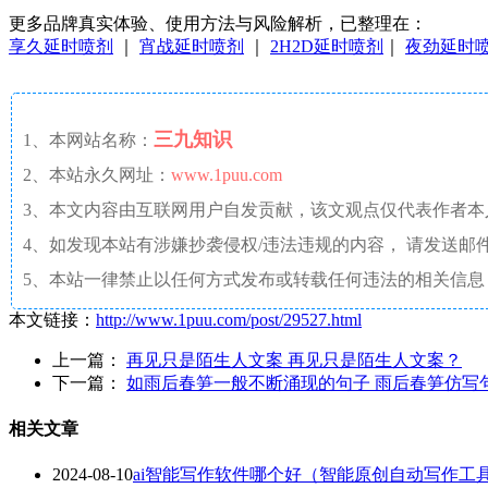
更多品牌真实体验、使用方法与风险解析，已整理在：
享久延时喷剂
｜
宵战延时喷剂
｜
2H2D延时喷剂
｜
夜劲延时
三九知识
1、本网站名称：
2、本站永久网址：
www.1puu.com
3、本文内容由互联网用户自发贡献，该文观点仅代表作者
4、如发现本站有涉嫌抄袭侵权/违法违规的内容， 请发送邮件至 a
5、本站一律禁止以任何方式发布或转载任何违法的相关信息
本文链接：
http://www.1puu.com/post/29527.html
上一篇：
再见只是陌生人文案 再见只是陌生人文案？
下一篇：
如雨后春笋一般不断涌现的句子 雨后春笋仿写
相关文章
2024-08-10
ai智能写作软件哪个好（智能原创自动写作工