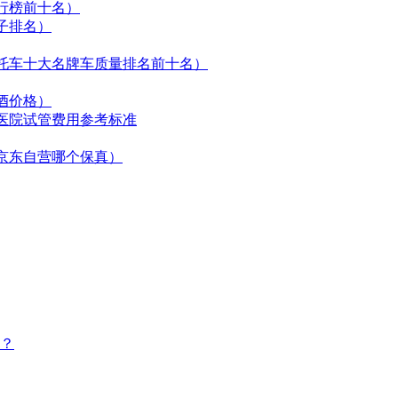
行榜前十名）
子排名）
托车十大名牌车质量排名前十名）
酒价格）
医院试管费用参考标准
京东自营哪个保真）
？