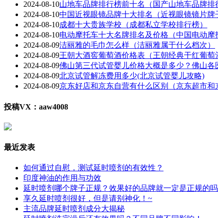
2024-08-10
山地车品牌排行榜前十名（国产山地车品牌排
2024-08-10
中国近视眼镜品牌十大排名（近视眼镜镜片牌
2024-08-10
成都十大贵族学校（成都私立学校排行榜）
2024-08-10
电动摩托车十大名牌排名及价格（中国电动摩
2024-08-09
洁丽雅的毛巾怎么样（洁丽雅属于什么档次）
2024-08-09
王朝大酒窖葡萄酒价格表（王朝经典干红葡萄
2024-08-09
佛山第三代试管婴儿价格大概是多少？佛山各
2024-08-09
北京试管解冻费用多少(北京试管婴儿攻略)
2024-08-09
京东好店和京东自营有什么区别（京东超市和
投稿VX：aaw4008
最近发表
如何通过自慰，测试延时喷剂的有效性？
印度神油的作用与功效
延时喷剂哪个牌子正规？效果好的品牌就一定是正规的吗
享久延时喷剂很好，但是请别神化！~
主流品牌延时喷剂成分大揭秘