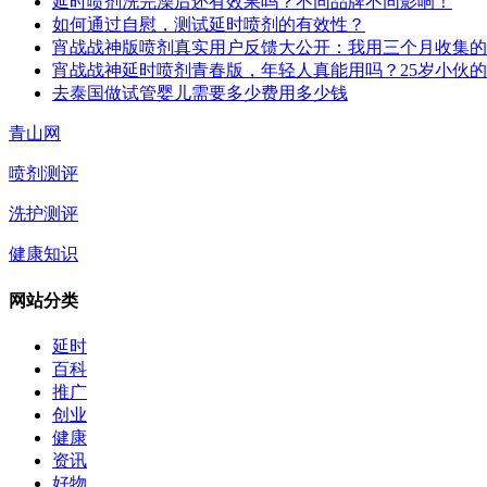
延时喷剂洗完澡后还有效果吗？不同品牌不同影响！
如何通过自慰，测试延时喷剂的有效性？
宵战战神版喷剂真实用户反馈大公开：我用三个月收集的
宵战战神延时喷剂青春版，年轻人真能用吗？25岁小伙
去泰国做试管婴儿需要多少费用多少钱
青山网
喷剂测评
洗护测评
健康知识
网站分类
延时
百科
推广
创业
健康
资讯
好物