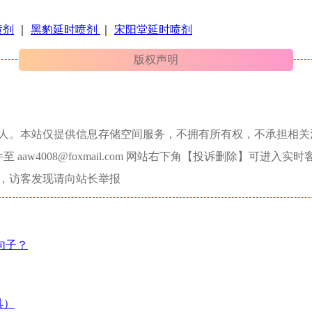
喷剂
｜
黑豹延时喷剂
｜
宋阳堂延时喷剂
版权声明
本人。本站仅提供信息存储空间服务，不拥有所有权，不承担相关
aw4008@foxmail.com 网站右下角【投诉删除】可进入实时
，访客发现请向站长举报
句子？
具）