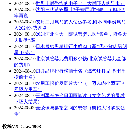
2024-08-10
世界上最恐怖的虫子（十大最吓人的昆虫）
2024-08-10
沈阳三代试管婴儿*子费用明细表，了解下*
率再说
2024-08-10
农历二月属马的人命运参考,附不同年份属马
人2024运势盘点
2024-08-10
2024河北医大一院试管婴儿医*名单，附各大
夫助孕*率
2024-08-10
日本最帅男星排行小鲜肉（新*代小鲜肉男明
星100名）
2024-08-10
北京试管婴儿费用多少钱(北京试管婴儿全部
的费用)
2024-08-10
厨具品牌排行榜前十名（燃气灶具品牌排行
榜前十名）
2024-08-10
农用车报价及图片大全（一万以内小型两吨
四驱农用车）
2024-08-10
王副军长怎么日田雨阅读（女文艺兵的最后
下场大结局）
2024-08-09
聂荣瑧与粟裕之间的恩怨（粟裕大将解放战
争）
投稿VX：aaw4008