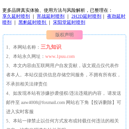
更多品牌真实体验、使用方法与风险解析，已整理在：
享久延时喷剂
｜
宵战延时喷剂
｜
2H2D延时喷剂
｜
夜劲延时
喷剂
｜
黑豹延时喷剂
｜
宋阳堂延时喷剂
版权声明
三九知识
1、本网站名称：
2、本站永久网址：
www.1puu.com
3、本文内容由互联网用户自发贡献，该文观点仅代表作
者本人。本站仅提供信息存储空间服务，不拥有所有权，
不承担相关法律责任
4、如发现本站有涉嫌抄袭侵权/违法违规的内容， 请发送
邮件至 aaw4008@foxmail.com 网站右下角【投诉删除】可
进入实时客服
5、本站一律禁止以任何方式发布或转载任何违法的相关