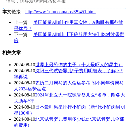
信息，访客发现请向站长举报
本文链接：
http://www.1puu.com/post/29451.html
上一篇：
美国能量A咖啡作用真实性，A咖啡有那些效
果优势？
下一篇：
美国能量A咖啡【正确服用方法】吃对效果翻
倍
相关文章
2024-08-10
世界上最恐怖的虫子（十大最吓人的昆虫）
2024-08-10
沈阳三代试管婴儿*子费用明细表，了解下*
率再说
2024-08-10
农历二月属马的人命运参考,附不同年份属马
人2024运势盘点
2024-08-10
2024河北医大一院试管婴儿医*名单，附各大
夫助孕*率
2024-08-10
日本最帅男星排行小鲜肉（新*代小鲜肉男明
星100名）
2024-08-10
北京试管婴儿费用多少钱(北京试管婴儿全部
的费用)