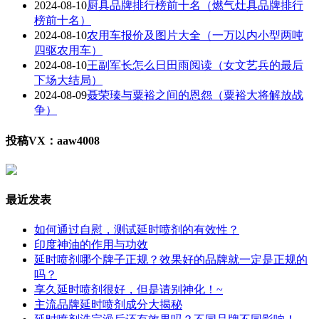
2024-08-10
厨具品牌排行榜前十名（燃气灶具品牌排行
榜前十名）
2024-08-10
农用车报价及图片大全（一万以内小型两吨
四驱农用车）
2024-08-10
王副军长怎么日田雨阅读（女文艺兵的最后
下场大结局）
2024-08-09
聂荣瑧与粟裕之间的恩怨（粟裕大将解放战
争）
投稿VX：aaw4008
最近发表
如何通过自慰，测试延时喷剂的有效性？
印度神油的作用与功效
延时喷剂哪个牌子正规？效果好的品牌就一定是正规的
吗？
享久延时喷剂很好，但是请别神化！~
主流品牌延时喷剂成分大揭秘