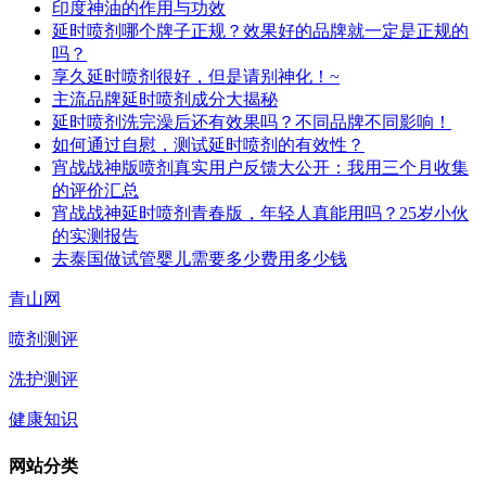
印度神油的作用与功效
延时喷剂哪个牌子正规？效果好的品牌就一定是正规的
吗？
享久延时喷剂很好，但是请别神化！~
主流品牌延时喷剂成分大揭秘
延时喷剂洗完澡后还有效果吗？不同品牌不同影响！
如何通过自慰，测试延时喷剂的有效性？
宵战战神版喷剂真实用户反馈大公开：我用三个月收集
的评价汇总
宵战战神延时喷剂青春版，年轻人真能用吗？25岁小伙
的实测报告
去泰国做试管婴儿需要多少费用多少钱
青山网
喷剂测评
洗护测评
健康知识
网站分类