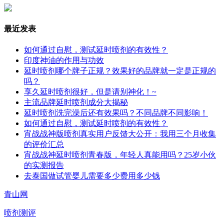
最近发表
如何通过自慰，测试延时喷剂的有效性？
印度神油的作用与功效
延时喷剂哪个牌子正规？效果好的品牌就一定是正规的
吗？
享久延时喷剂很好，但是请别神化！~
主流品牌延时喷剂成分大揭秘
延时喷剂洗完澡后还有效果吗？不同品牌不同影响！
如何通过自慰，测试延时喷剂的有效性？
宵战战神版喷剂真实用户反馈大公开：我用三个月收集
的评价汇总
宵战战神延时喷剂青春版，年轻人真能用吗？25岁小伙
的实测报告
去泰国做试管婴儿需要多少费用多少钱
青山网
喷剂测评