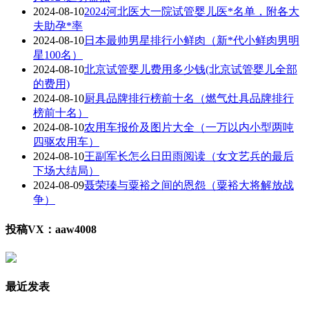
2024-08-10
2024河北医大一院试管婴儿医*名单，附各大
夫助孕*率
2024-08-10
日本最帅男星排行小鲜肉（新*代小鲜肉男明
星100名）
2024-08-10
北京试管婴儿费用多少钱(北京试管婴儿全部
的费用)
2024-08-10
厨具品牌排行榜前十名（燃气灶具品牌排行
榜前十名）
2024-08-10
农用车报价及图片大全（一万以内小型两吨
四驱农用车）
2024-08-10
王副军长怎么日田雨阅读（女文艺兵的最后
下场大结局）
2024-08-09
聂荣瑧与粟裕之间的恩怨（粟裕大将解放战
争）
投稿VX：aaw4008
最近发表