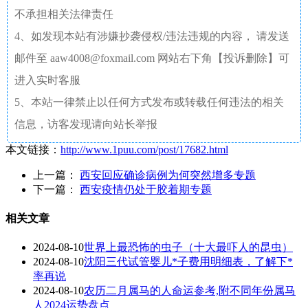
不承担相关法律责任
4、如发现本站有涉嫌抄袭侵权/违法违规的内容， 请发送
邮件至 aaw4008@foxmail.com 网站右下角【投诉删除】可
进入实时客服
5、本站一律禁止以任何方式发布或转载任何违法的相关
信息，访客发现请向站长举报
本文链接：
http://www.1puu.com/post/17682.html
上一篇：
西安回应确诊病例为何突然增多专题
下一篇：
西安疫情仍处于胶着期专题
相关文章
2024-08-10
世界上最恐怖的虫子（十大最吓人的昆虫）
2024-08-10
沈阳三代试管婴儿*子费用明细表，了解下*
率再说
2024-08-10
农历二月属马的人命运参考,附不同年份属马
人2024运势盘点