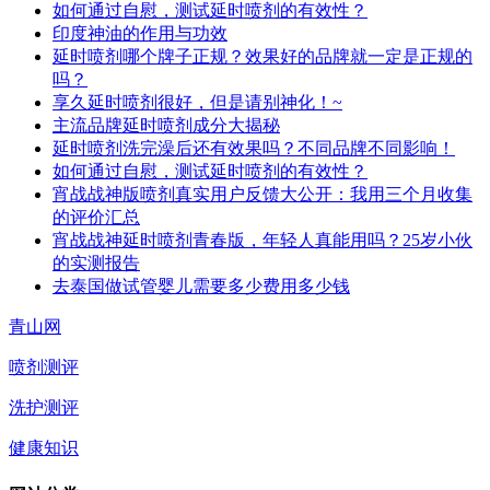
如何通过自慰，测试延时喷剂的有效性？
印度神油的作用与功效
延时喷剂哪个牌子正规？效果好的品牌就一定是正规的
吗？
享久延时喷剂很好，但是请别神化！~
主流品牌延时喷剂成分大揭秘
延时喷剂洗完澡后还有效果吗？不同品牌不同影响！
如何通过自慰，测试延时喷剂的有效性？
宵战战神版喷剂真实用户反馈大公开：我用三个月收集
的评价汇总
宵战战神延时喷剂青春版，年轻人真能用吗？25岁小伙
的实测报告
去泰国做试管婴儿需要多少费用多少钱
青山网
喷剂测评
洗护测评
健康知识