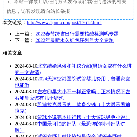
5、本站一律禁止以任何方式发布或转载任何违法的相关
信息，访客发现请向站长举报
本文链接：
http://www.1puu.com/post/17612.html
上一篇：
2022春节跨省出行需要核酸检测吗专题
下一篇：
2022年最新永久红包序列号大全专题
相关文章
2024-08-10
北京结婚风俗和礼仪介绍(男婚女嫁有什么讲
究一文说清)
2024-08-10
2024天津空港医院试管婴儿费用，普通家庭
也能做
2024-08-10
左右卵巢大小不一样正常吗，正常情况下左
右卵巢应该有几个卵泡
2024-08-10
凯迪拉克最贵的—款多少钱（十大最贵凯迪
拉克）
2024-08-10
篮球小说完本排行榜（十大篮球经典小说）
2024-08-10
中国最可怕的部队（最恐怖的特种部队讲
解）
2024-08-10
试管在哪儿做比较好最安全 试管去哪做