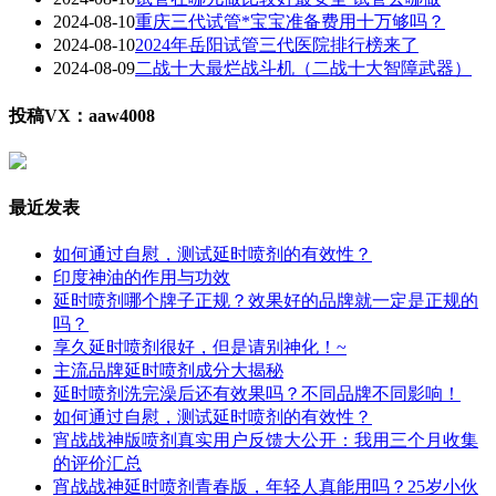
2024-08-10
重庆三代试管*宝宝准备费用十万够吗？
2024-08-10
2024年岳阳试管三代医院排行榜来了
2024-08-09
二战十大最烂战斗机（二战十大智障武器）
投稿VX：aaw4008
最近发表
如何通过自慰，测试延时喷剂的有效性？
印度神油的作用与功效
延时喷剂哪个牌子正规？效果好的品牌就一定是正规的
吗？
享久延时喷剂很好，但是请别神化！~
主流品牌延时喷剂成分大揭秘
延时喷剂洗完澡后还有效果吗？不同品牌不同影响！
如何通过自慰，测试延时喷剂的有效性？
宵战战神版喷剂真实用户反馈大公开：我用三个月收集
的评价汇总
宵战战神延时喷剂青春版，年轻人真能用吗？25岁小伙