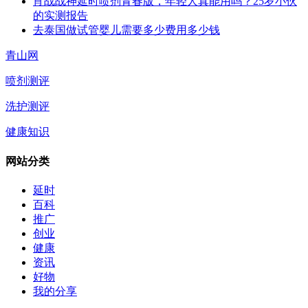
宵战战神延时喷剂青春版，年轻人真能用吗？25岁小伙
的实测报告
去泰国做试管婴儿需要多少费用多少钱
青山网
喷剂测评
洗护测评
健康知识
网站分类
延时
百科
推广
创业
健康
资讯
好物
我的分享