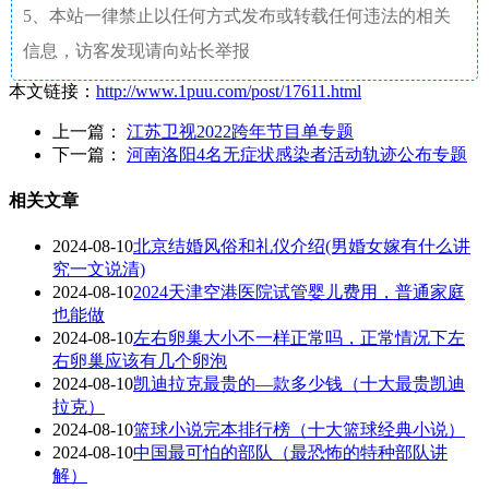
5、本站一律禁止以任何方式发布或转载任何违法的相关
信息，访客发现请向站长举报
本文链接：
http://www.1puu.com/post/17611.html
上一篇：
江苏卫视2022跨年节目单专题
下一篇：
河南洛阳4名无症状感染者活动轨迹公布专题
相关文章
2024-08-10
北京结婚风俗和礼仪介绍(男婚女嫁有什么讲
究一文说清)
2024-08-10
2024天津空港医院试管婴儿费用，普通家庭
也能做
2024-08-10
左右卵巢大小不一样正常吗，正常情况下左
右卵巢应该有几个卵泡
2024-08-10
凯迪拉克最贵的—款多少钱（十大最贵凯迪
拉克）
2024-08-10
篮球小说完本排行榜（十大篮球经典小说）
2024-08-10
中国最可怕的部队（最恐怖的特种部队讲
解）