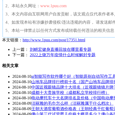
2、本站永久网址：
www.1puu.com
3、本文内容由互联网用户自发贡献，该文观点仅代表作者
4、如发现本站有涉嫌抄袭侵权/违法违规的内容， 请发送邮件至 a
5、本站一律禁止以任何方式发布或转载任何违法的相关信息
本文链接：
http://www.1puu.com/post/17351.html
上一篇：
刘畊宏健身直播回放在哪里看专题
下一篇：
2022上饶万年疫情什么时候解封专题
相关文章
2024-08-10
ai智能写作软件哪个好（智能原创自动写作工
2024-08-10
山地车品牌排行榜前十名（国产山地车品牌排
2024-08-10
中国近视眼镜品牌十大排名（近视眼镜镜片牌
2024-08-10
成都十大贵族学校（成都私立学校排行榜）
2024-08-10
电动摩托车十大名牌排名及价格（中国电动摩
2024-08-09
洁丽雅的毛巾怎么样（洁丽雅属于什么档次）
2024-08-09
王朝大酒窖葡萄酒价格表（王朝经典干红葡萄
2024-08-09
佛山第三代试管婴儿价格大概是多少？佛山各