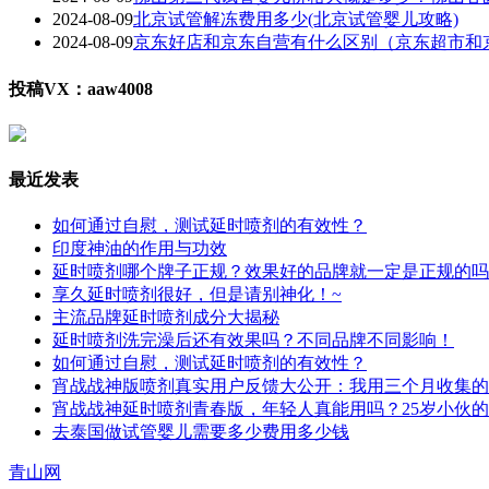
2024-08-09
北京试管解冻费用多少(北京试管婴儿攻略)
2024-08-09
京东好店和京东自营有什么区别（京东超市和
投稿VX：aaw4008
最近发表
如何通过自慰，测试延时喷剂的有效性？
印度神油的作用与功效
延时喷剂哪个牌子正规？效果好的品牌就一定是正规的吗
享久延时喷剂很好，但是请别神化！~
主流品牌延时喷剂成分大揭秘
延时喷剂洗完澡后还有效果吗？不同品牌不同影响！
如何通过自慰，测试延时喷剂的有效性？
宵战战神版喷剂真实用户反馈大公开：我用三个月收集的
宵战战神延时喷剂青春版，年轻人真能用吗？25岁小伙
去泰国做试管婴儿需要多少费用多少钱
青山网