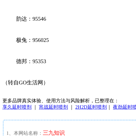
韵达：95546
极兔：956025
德邦：95353
（转自GO生活网）
更多品牌真实体验、使用方法与风险解析，已整理在：
享久延时喷剂
｜
宵战延时喷剂
｜
2H2D延时喷剂
｜
夜劲延时
三九知识
1、本网站名称：