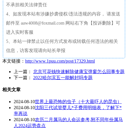
不承担相关法律责任
4、如发现本站有涉嫌抄袭侵权/违法违规的内容， 请发送
邮件至 aaw4008@foxmail.com 网站右下角【投诉删除】可
进入实时客服
5、本站一律禁止以任何方式发布或转载任何违法的相关
信息，访客发现请向站长举报
本文链接：
http://www.1puu.com/post/17329.html
上一篇：
北京可花钱快速解除健康宝弹窗怎么回事专题
下一篇：
2022哈尔滨五一能解封吗专题
相关文章
2024-08-10
世界上最恐怖的虫子（十大最吓人的昆虫）
2024-08-10
沈阳三代试管婴儿*子费用明细表，了解下*
率再说
2024-08-10
农历二月属马的人命运参考,附不同年份属马
人2024运势盘点