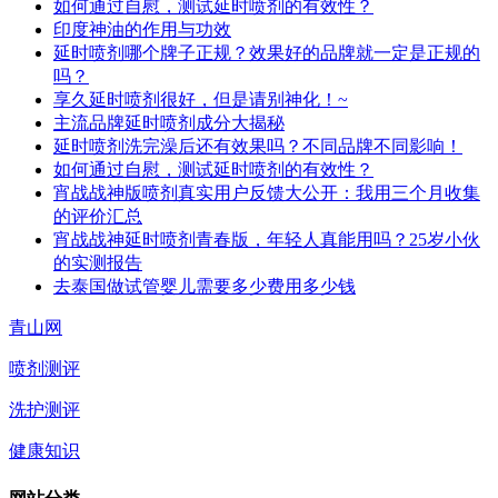
如何通过自慰，测试延时喷剂的有效性？
印度神油的作用与功效
延时喷剂哪个牌子正规？效果好的品牌就一定是正规的
吗？
享久延时喷剂很好，但是请别神化！~
主流品牌延时喷剂成分大揭秘
延时喷剂洗完澡后还有效果吗？不同品牌不同影响！
如何通过自慰，测试延时喷剂的有效性？
宵战战神版喷剂真实用户反馈大公开：我用三个月收集
的评价汇总
宵战战神延时喷剂青春版，年轻人真能用吗？25岁小伙
的实测报告
去泰国做试管婴儿需要多少费用多少钱
青山网
喷剂测评
洗护测评
健康知识