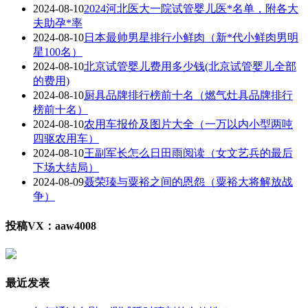
2024-08-10
2024河北医大一院试管婴儿医*名单，附各大
夫助孕*率
2024-08-10
日本最帅男星排行小鲜肉（新*代小鲜肉男明
星100名）
2024-08-10
北京试管婴儿费用多少钱(北京试管婴儿全部
的费用)
2024-08-10
厨具品牌排行榜前十名（燃气灶具品牌排行
榜前十名）
2024-08-10
农用车报价及图片大全（一万以内小型两吨
四驱农用车）
2024-08-10
王副军长怎么日田雨阅读（女文艺兵的最后
下场大结局）
2024-08-09
聂荣瑧与粟裕之间的恩怨（粟裕大将解放战
争）
投稿VX：aaw4008
最近发表