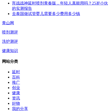
宵战战神延时喷剂青春版，年轻人真能用吗？25岁小伙
的实测报告
去泰国做试管婴儿需要多少费用多少钱
青山网
喷剂测评
洗护测评
健康知识
网站分类
延时
百科
推广
创业
健康
资讯
好物
我的分享