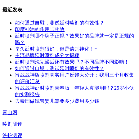
最近发表
如何通过自慰，测试延时喷剂的有效性？
印度神油的作用与功效
延时喷剂哪个牌子正规？效果好的品牌就一定是正规的
吗？
享久延时喷剂很好，但是请别神化！~
主流品牌延时喷剂成分大揭秘
延时喷剂洗完澡后还有效果吗？不同品牌不同影响！
如何通过自慰，测试延时喷剂的有效性？
宵战战神版喷剂真实用户反馈大公开：我用三个月收集
的评价汇总
宵战战神延时喷剂青春版，年轻人真能用吗？25岁小伙
的实测报告
去泰国做试管婴儿需要多少费用多少钱
青山网
喷剂测评
洗护测评