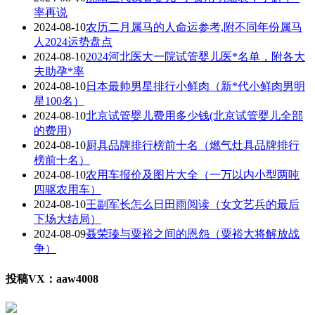
率再说
2024-08-10
农历二月属马的人命运参考,附不同年份属马
人2024运势盘点
2024-08-10
2024河北医大一院试管婴儿医*名单，附各大
夫助孕*率
2024-08-10
日本最帅男星排行小鲜肉（新*代小鲜肉男明
星100名）
2024-08-10
北京试管婴儿费用多少钱(北京试管婴儿全部
的费用)
2024-08-10
厨具品牌排行榜前十名（燃气灶具品牌排行
榜前十名）
2024-08-10
农用车报价及图片大全（一万以内小型两吨
四驱农用车）
2024-08-10
王副军长怎么日田雨阅读（女文艺兵的最后
下场大结局）
2024-08-09
聂荣瑧与粟裕之间的恩怨（粟裕大将解放战
争）
投稿VX：aaw4008